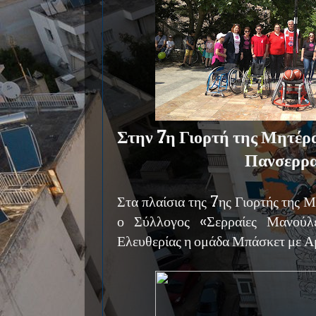
Στην 7η Γιορτή της Μητέρ
Πανσερρα
Στα πλαίσια της 7ης Γιορτής της 
ο Σύλλογος «Σερραίες Μανούλ
Ελευθερίας η ομάδα Μπάσκετ με Α