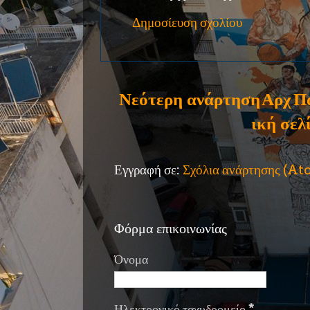
Δημοσίευση σχολίου
Νεότερη ανάρτηση
Αρχ
Π
ική σελ
Εγγραφή σε:
Σχόλια ανάρτησης (A
Φόρμα επικοινωνίας
Όνομα
Ηλεκτρονικό ταχυδρομείο
*