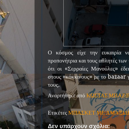
Ο κόσμος είχε την ευκαιρία ν
προπονήτρια και τους αθλητές των
ότι οι «Σερραίες Μανούλες» έδε
στους «κόκκινους» με το bazaar γ
τους.
Αναρτήθηκε από
ΚΩΣΤΑΣ ΜΠΑΖΙ
Ετικέτες
ΜΠΑΣΚΕΤ ΜΕ ΑΜΑΞΙΔ
Δεν υπάρχουν σχόλια: