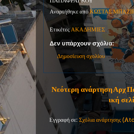
ΠΑΠΑΦΡΑΓΚΟΥ
Αναρτήθηκε από
ΚΩΣΤΑΣ ΜΠΑΖΙ
Ετικέτες
ΑΚΑΔΗΜΙΕΣ
Δεν υπάρχουν σχόλια:
Δημοσίευση σχολίου
Νεότερη ανάρτηση
Αρχ
Π
ική σελ
Εγγραφή σε:
Σχόλια ανάρτησης (A