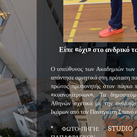
Είπε «όχι» στο ανδρικό 
Ο υπεύθυνος των Ακαδημιών των
απάντησε αρνητικά στη πρόταση που
πρώτος προπονητής στον πάγκο 
«κυανοκίτρινων». Τα δημοσιεύ
Αθηνών σχετικά με την ανάληψη
Ικάρων από τον Παναγιώτη Σπανό ε
* ΦΩΤΟ-ΠΗΓΗ: STUDIO