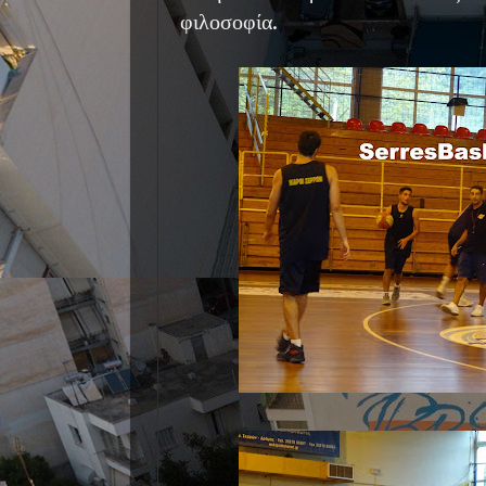
φιλοσοφία.