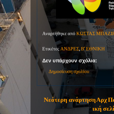
Αναρτήθηκε από
ΚΩΣΤΑΣ ΜΠΑΖΙ
Ετικέτες
ΑΝΔΡΕΣ
,
Β' ΕΘΝΙΚΗ
Δεν υπάρχουν σχόλια:
Δημοσίευση σχολίου
Νεότερη ανάρτηση
Αρχ
Π
ική σελ