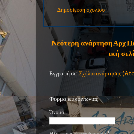
Δημοσίευση σχολίου
Νεότερη ανάρτηση
Αρχ
Π
ική σελ
Εγγραφή σε:
Σχόλια ανάρτησης (A
Φόρμα επικοινωνίας
Όνομα
Ηλεκτρονικό ταχυδρομείο
*