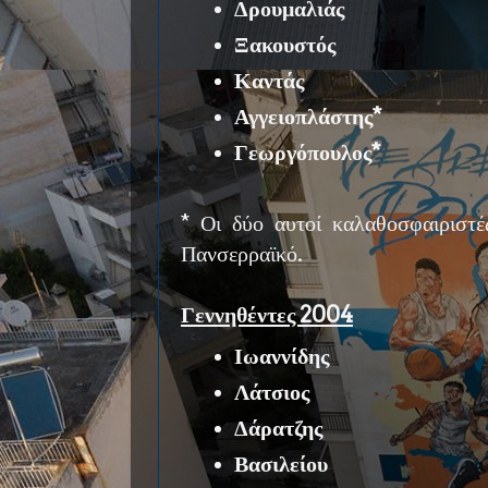
Δρουμαλιάς
Ξακουστός
Καντάς
Αγγειοπλάστης*
Γεωργόπουλος*
* Οι δύο αυτοί καλαθοσφαιριστ
Πανσερραϊκό.
Γεννηθέντες 2004
Ιωαννίδης
Λάτσιος
Δάρατζης
Βασιλείου