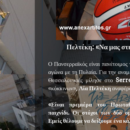
Πελτέκη: «Να μας στη
Ο Πανσερραϊκός είναι πανέτοιμος 
αγώνα με τη Πυλαία. Για την αναμ
Θεσσαλονικιές μίλησε στο
Serr
«κόκκινων»,
Λία Πελτέκη
αναφέρο
«Είναι πρεμιέρα του Πρωταθ
παιχνίδι. Οι στόχοι των δύο ο
Εμείς θέλουμε να δείξουμε ένα κ