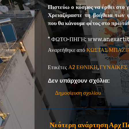
Πιστεύω ο κόσμος να έρθει στο γ
Χρειαζόμαστε τη βοήθεια των 
που θα κάνουμε φέτος στο πρωτά
* ΦΩΤΟ-ΠΗΓΗ: www.anexartit
Αναρτήθηκε από
ΚΩΣΤΑΣ ΜΠΑΖΙ
Ετικέτες
Α2 ΕΘΝΙΚΗ
,
ΓΥΝΑΙΚΕΣ
Δεν υπάρχουν σχόλια:
Δημοσίευση σχολίου
Νεότερη ανάρτηση
Αρχ
Π