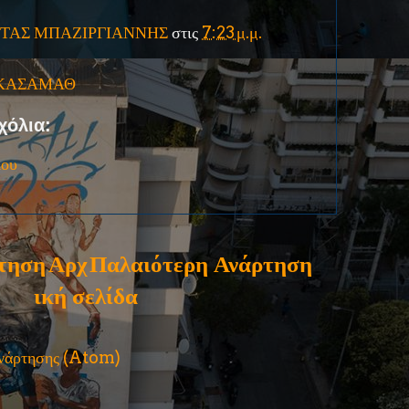
ΤΑΣ ΜΠΑΖΙΡΓΙΑΝΝΗΣ
στις
7:23 μ.μ.
ΚΑΣΑΜΑΘ
χόλια:
ίου
τηση
Αρχ
Παλαιότερη Ανάρτηση
ική σελίδα
ανάρτησης (Atom)