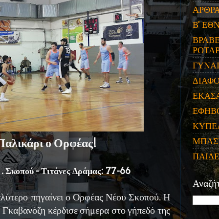
ΑΡΘΡ
Β' ΕΘ
ΒΡΑΒΕ
ΡΟΤΑΡ
ΓΥΝΑ
ΔΙΑΦ
ΕΚΑΣ
ΕΦΗΒ
ΚΥΠΕ
ΜΠΑΣ
Παλικάρι ο Ορφέας!
ΠΑΙΔ
. Σκοπού - Τιτάνες Δράμας: 77-66
Αναζή
αλύτερο πηγαίνει ο Ορφέας Νέου Σκοπού. Η
 Γκαβανόζη κέρδισε σήμερα στο γήπεδό της