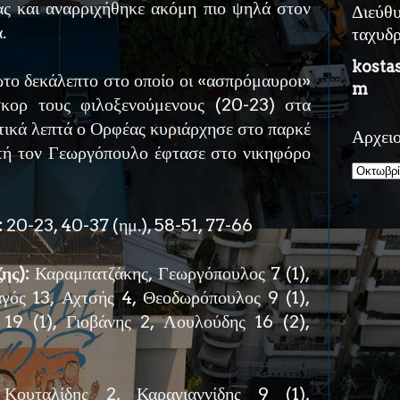
ας και αναρριχήθηκε ακόμη πιο ψηλά στον
Διεύθ
.
ταχυδ
kosta
ώτο δεκάλεπτο στο οποίο οι «ασπρόμαυροι»
m
κορ τους φιλοξενούμενους (20-23) στα
τικά λεπτά ο Ορφέας κυριάρχησε στο παρκέ
Αρχει
τή τον Γεωργόπουλο έφτασε στο νικηφόρο
:
20-23, 40-37 (ημ.), 58-51, 77-66
ης):
Καραμπατζάκης, Γεωργόπουλος 7 (1),
αγός 13, Αχτσής 4, Θεοδωρόπουλος 9 (1),
19 (1), Γιοβάνης 2, Λουλούδης 16 (2),
ουταλίδης 2, Καραγιαννίδης 9 (1),