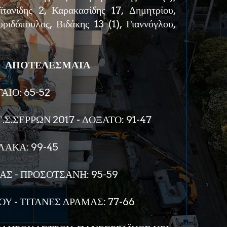
τανίδης 2, Καρακασίδης 17, Δημητρίου,
ριδόπουλος, Βιδάκης 13 (1), Γιαννόγλου,
ΑΠΟΤΕΛΕΣΜΑΤΑ
ΑΙΟ: 65-52
.ΣΕΡΡΩΝ 2017 - ΔΟΞΑΤΟ: 91-47
ΛΑΚΑ: 99-45
Σ - ΠΡΟΣΟΤΣΑΝΗ: 95-59
Υ - ΤΙΤΑΝΕΣ ΔΡΑΜΑΣ: 77-66