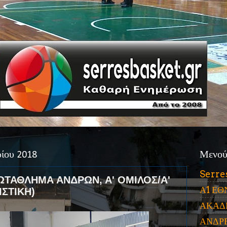
ίου 2018
Μενο
Serre
ΤΑΘΛΗΜΑ ΑΝΔΡΩΝ, Α' ΟΜΙΛΟΣ/Α'
Α1 ΕΘ
ΙΣΤΙΚΗ)
ΑΚΑΔ
ΑΝΔΡ