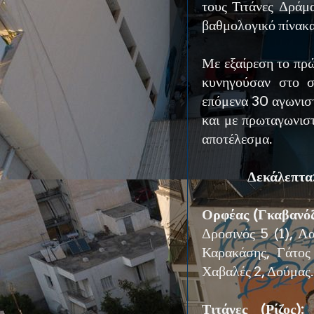
τους Τιτάνες Δράμ
βαθμολογικό πίνακα
Με εξαίρεση το πρ
κυνηγούσαν στο σ
επόμενα 30 αγωνισ
και με πρωταγωνισ
αποτέλεσμα.
Δεκάλεπτα
Ορφέας (Γκαβανόζ
Δροσινός 5 (1), Λ
Καρακάσης, Γάτος 
Χαβαλές 2, Δούμας.
Τιτάνες (Ρίζος):
Κ