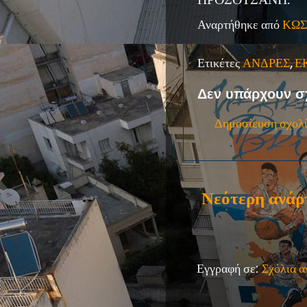
Αναρτήθηκε από
ΚΩΣ
Ετικέτες
ΑΝΔΡΕΣ
,
Ε
Δεν υπάρχουν σ
Δημοσίευση σχολ
Νεότερη ανάρ
Εγγραφή σε:
Σχόλια 