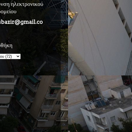
υνση ηλεκτρονικού
ρομείου
sbazir@gmail.co
οθήκη