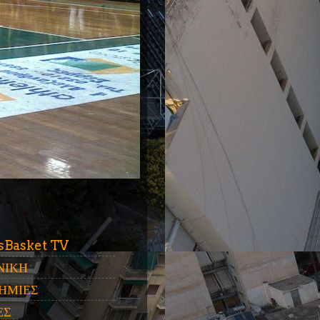
ύ
sBasket TV
ΝΙΚΗ
ΗΜΙΕΣ
ΕΣ