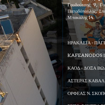
Γουδούτσης 9, Γαϊ
Παπαδόπουλος, Σπυ
Μπακάλης 14.
ΗΡΑΚΛΕΙΑ - ΠΑΓΓ
KAFEANODOS Γ.Σ
ΚΑΟΔ - ΔΟΞΑ ΒΩ
ΑΣΤΕΡΑΣ ΚΑΒΑΛΑ
ΟΡΦΕΑΣ Ν. ΣΚΟΠΟ