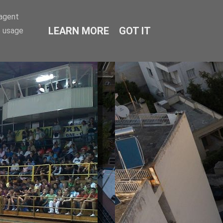
-agent
LEARN MORE
GOT IT
e usage