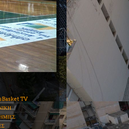
ύ
sBasket TV
ΝΙΚΗ
ΗΜΙΕΣ
ΕΣ