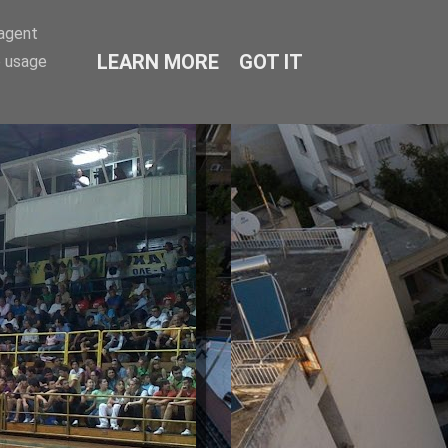
-agent
LEARN MORE
GOT IT
e usage