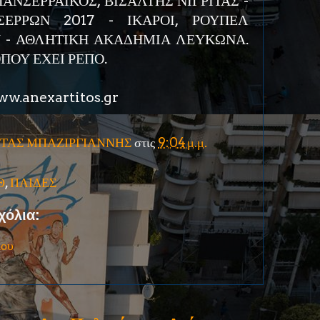
ΑΝΣΕΡΡΑΪΚΟΣ, ΒΙΣΑΛΤΗΣ ΝΙΓΡΙΤΑΣ -
.ΣΕΡΡΩΝ 2017 - ΙΚΑΡΟΙ, ΡΟΥΠΕΛ
 - ΑΘΛΗΤΙΚΗ ΑΚΑΔΗΜΙΑ ΛΕΥΚΩΝΑ.
ΟΠΟΥ ΕΧΕΙ ΡΕΠΟ.
w.anexartitos.gr
ΤΑΣ ΜΠΑΖΙΡΓΙΑΝΝΗΣ
στις
9:04 μ.μ.
Θ
,
ΠΑΙΔΕΣ
χόλια:
ίου