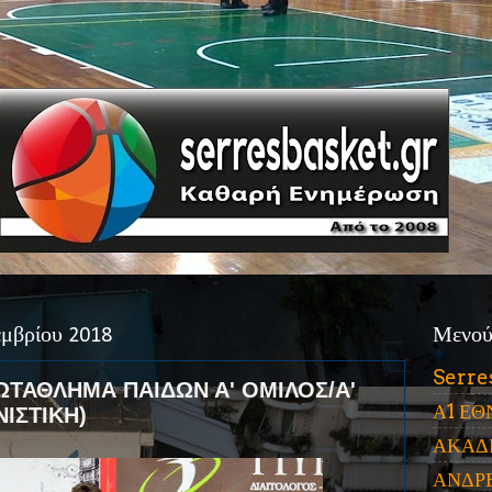
μβρίου 2018
Μενο
Serre
ΤΑΘΛΗΜΑ ΠΑΙΔΩΝ Α' ΟΜΙΛΟΣ/Α'
Α1 ΕΘ
ΝΙΣΤΙΚΗ)
ΑΚΑΔ
ΑΝΔΡ