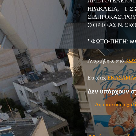
ΑΡΙΣΤΟΤΕΛΕΙΟ/Π
ΗΡΑΚΛΕΙΑ, Γ.Σ
ΣΙΔΗΡΟΚΑΣΤΡΟΥ
Ο ΟΡΦΕΑΣ Ν. ΣΚ
* ΦΩΤΟ-ΠΗΓΗ: ww
Αναρτήθηκε από
ΚΩΣ
Ετικέτες
ΕΚΑΣΑΜΑ
Δεν υπάρχουν σ
Δημοσίευση σχολ