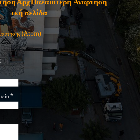
τηση
Αρχ
Παλαιότερη Ανάρτηση
ική σελίδα
ανάρτησης (Atom)
ς
μείο
*