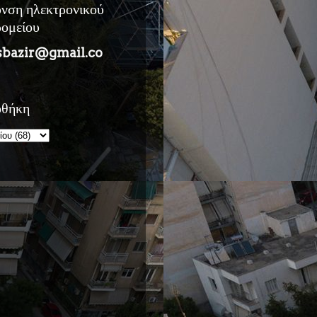
υνση ηλεκτρονικού
ρομείου
sbazir@gmail.co
οθήκη