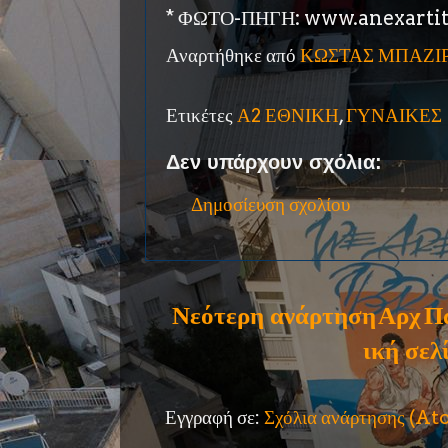
* ΦΩΤΟ-ΠΗΓΗ: www.anexartit
Αναρτήθηκε από
ΚΩΣΤΑΣ ΜΠΑΖΙ
Ετικέτες
Α2 ΕΘΝΙΚΗ
,
ΓΥΝΑΙΚΕΣ
Δεν υπάρχουν σχόλια:
Δημοσίευση σχολίου
Νεότερη ανάρτηση
Αρχ
Π
ική σελ
Εγγραφή σε:
Σχόλια ανάρτησης (A