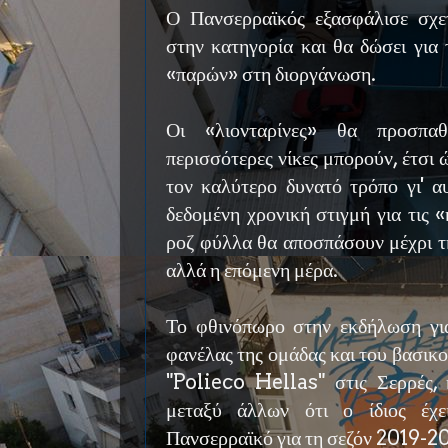
Ο Πανσερραϊκός εξασφάλισε σχε
στην κατηγορία και θα δώσει για 
«παρών» στη διοργάνωση.
Οι «λιονταρίνες» θα προσπα
περισσότερες νίκες μπορούν, έτσι 
τον καλύτερο δυνατό τρόπο γι' α
δεδομένη χρονική στιγμή για τις «
ροζ φύλλα θα αποσπάσουν μέχρι τ
αλλά η επόμενη μέρα.
Το φθινόπωρο στην εκδήλωση γι
φανέλας της ομάδας και του βασικο
"Polieco Hellas" στις Σερρές, 
μεταξύ άλλων ότι ο ίδιος έχε
Πανσερραϊκό για τη σεζόν 2019-2