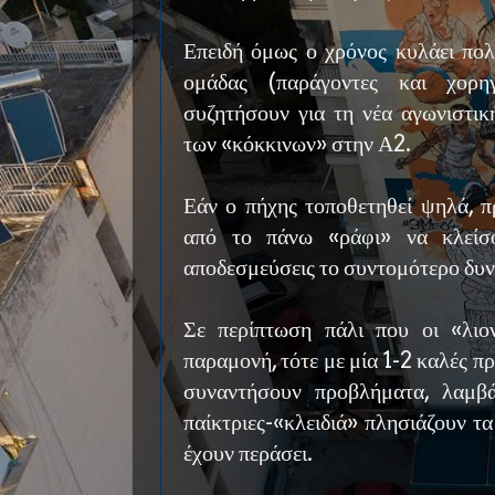
Επειδή όμως ο χρόνος κυλάει πολ
ομάδας (παράγοντες και χορη
συζητήσουν για τη νέα αγωνιστικ
των «κόκκινων» στην Α2.
Εάν ο πήχης τοποθετηθεί ψηλά, π
από το πάνω «ράφι» να κλείσο
αποδεσμεύσεις το συντομότερο δυν
Σε περίπτωση πάλι που οι «λιο
παραμονή, τότε με μία 1-2 καλές π
συναντήσουν προβλήματα, λαμβά
παίκτριες-«κλειδιά» πλησιάζουν τα
έχουν περάσει.