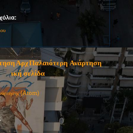
χόλια:
ίου
τηση
Αρχ
Παλαιότερη Ανάρτηση
ική σελίδα
ανάρτησης (Atom)
ς