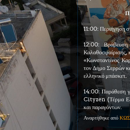
Π
11:00: Περιήγηση σ
12:00: Βράβευση
Καλαθοσφαίρισης, 
«Κωνσταντίνος Καρ
τον Δήμο Σερρών κ
ελληνικό μπάσκετ.
14:00: Παράθεση 
Cityzen (Τέρμα Εξ
και παραγόντων.
Αναρτήθηκε από
ΚΩΣ