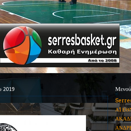
υ 2019
Μενο
Serre
Α1 ΕΘ
ΑΚΑΔ
ΑΝΔΡ