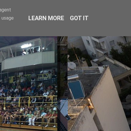
-agent
LEARN MORE
GOT IT
e usage