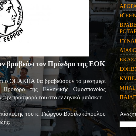
ΑΡΘΡ
Β' ΕΘ
ΒΡΑΒΕ
ΡΟΤΑΡ
ΓΥΝΑ
ΔΙΑΦ
ΕΚΑΣ
ν βραβεύει τον Πρόεδρο της ΕΟΚ
ΕΦΗΒ
ΚΥΠΕ
αι ο ΟΠΑΚΠΑ θα βραβεύσουν το μεσημέρι
ΜΠΑΣ
 Πρόεδρο της Ελληνικής Ομοσπονδίας
 την προσφορά του στο ελληνικό μπάσκετ.
ΠΑΙΔ
επίσκεψης του κ. Γιώργου Βασιλακόπουλου
Αναζή
εξής: