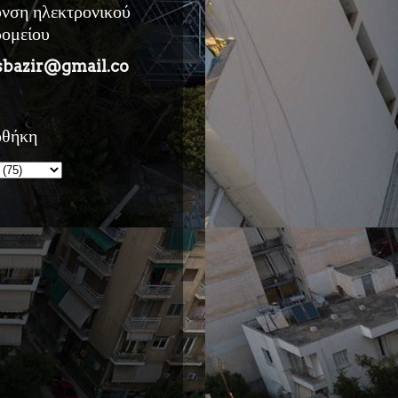
υνση ηλεκτρονικού
ρομείου
sbazir@gmail.co
οθήκη