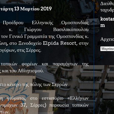
Διεύθ
ετάρτη 13 Μαρτίου 2019
ταχυδ
kosta
Προέδρου Ελληνικής Ομοσπονδίας
m
ης, κ. Γιώργου Βασιλακόπουλου
 τον Γενικό Γραμματέα της Ομοσπονδίας κ.
Αρχει
νη, στο Ξενοδοχείο Elpida Resort, στην
γύρων, στις Σέρρες.
τοπικών φορέων και παραγόντων της
 και του Αθλητισμού.
το κέντρο της πόλης των Σερρών
η γεύματος στο εστιατόριο «Ελλήνων
νομάχων 37, Σέρρες) παρουσία τοπικών
ντων.