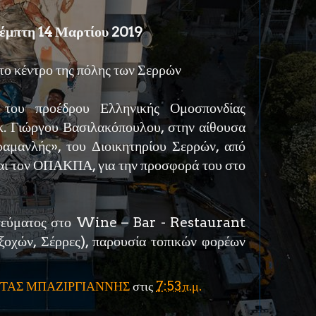
έμπτη 14 Μαρτίου 2019
το κέντρο της πόλης των Σερρών
 του προέδρου Ελληνικής Ομοσπονδίας
κ. Γιώργου Βασιλακόπουλου, στην αίθουσα
αμανλής», του Διοικητηρίου Σερρών, από
αι τον ΟΠΑΚΠΑ, για την προσφορά του στο
γεύματος στο Wine – Bar - Restaurant
οχών, Σέρρες), παρουσία τοπικών φορέων
ΤΑΣ ΜΠΑΖΙΡΓΙΑΝΝΗΣ
στις
7:53 π.μ.