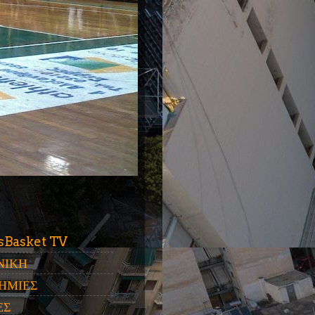
ύ
sBasket TV
ΝΙΚΗ
ΗΜΙΕΣ
ΕΣ