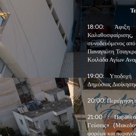
Τ
18:00: Άφιξη 
Καλαθοσφαίρισ
συνοδευόμενος από
Παναγιώτη Τσαγκρώ
Κοιλάδα Αγίων Αναρ
19:00: Υποδοχή 
Δημόσιας Διοίκησης
20:00: Περιήγηση σ
21:00 : Παράθεσ
Γεύσεις» (Μακεδο
φορέων και παραγό