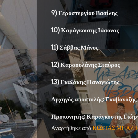
9) Γεροστεργίου Βασίλης
10) Καράγκουτης Ιάσονας
11) Σάββας Μάνος
12) Καραουλάνης Σταύρος
13) Γκαζάκης Παναγιώτης
Αρχηγός αποστολής: Γκαβανόζης
Προπονητής: Καράγκουτης Γιώρ
Αναρτήθηκε από
ΚΩΣΤΑΣ ΜΠΑΖΙ