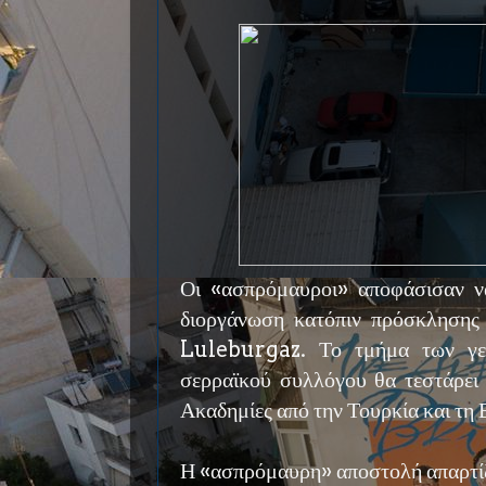
Οι «ασπρόμαυροι» αποφάσισαν 
διοργάνωση κατόπιν πρόσκλησης
Luleburgaz. Το τμήμα των γε
σερραϊκού συλλόγου θα τεστάρει 
Ακαδημίες από την Τουρκία και τη 
Η «ασπρόμαυρη» αποστολή απαρτίζε