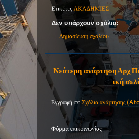
Ετικέτες
ΑΚΑΔΗΜΙΕΣ
Δεν υπάρχουν σχόλια:
Δημοσίευση σχολίου
Νεότερη ανάρτηση
Αρχ
Π
ική σελ
Εγγραφή σε:
Σχόλια ανάρτησης (A
Φόρμα επικοινωνίας