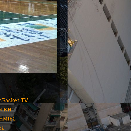
ύ
sBasket TV
ΝΙΚΗ
ΗΜΙΕΣ
ΕΣ