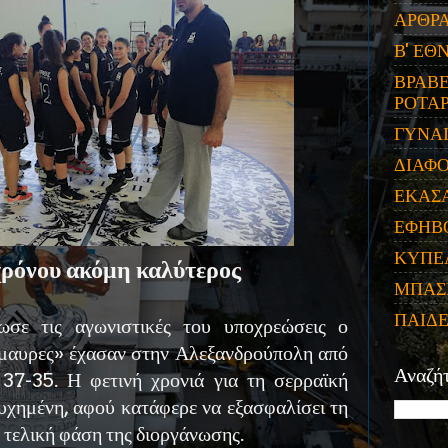
ΑΡΘΡ
Β' ΕΘ
ΒΡΑΒΕ
ΡΟΤΑΡ
ΓΥΝΑ
ΔΙΑΦ
ΕΚΑΣ
ΕΦΗΒ
ΚΥΠΕ
χρόνου ακόμη καλύτερος
ΜΠΑΣ
ΠΑΙΔ
σε τις αγωνιστικές του υποχρεώσεις ο
μαυρες» έχασαν στην Αλεξανδρούπολη από
Αναζή
37-35. Η φετινή χρονιά για τη σερραϊκή
τυχημένη, αφού κατάφερε να εξασφαλίσει τη
 τελική φάση της διοργάνωσης.