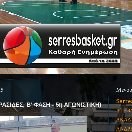
19
Μενο
Serre
ΣΙΔΕΣ, Β' ΦΑΣΗ - 5η ΑΓΩΝΙΣΤΙΚΗ)
Α1 ΕΘ
ΑΚΑΔ
ΑΝΔΡ