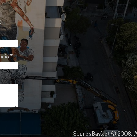
ς
μείο
*
SerresBasket © 2008. A