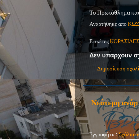
Το Πρωτάθλημα κατ
Αναρτήθηκε από
ΚΩΣ
Ετικέτες
ΚΟΡΑΣΙΔΕ
Δεν υπάρχουν σ
Δημοσίευση σχολ
Νεότερη ανάρ
Εγγραφή σε:
Σχόλια 