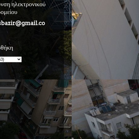
υνση ηλεκτρονικού
ρομείου
sbazir@gmail.co
οθήκη