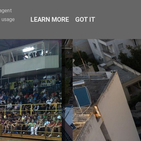
-agent
LEARN MORE
GOT IT
e usage