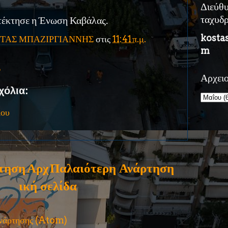
Διεύθ
έκτησε η Ένωση Καβάλας.
ταχυδ
kosta
ΤΑΣ ΜΠΑΖΙΡΓΙΑΝΝΗΣ
στις
11:41 π.μ.
m
Σ
Αρχει
χόλια:
ίου
τηση
Αρχ
Παλαιότερη Ανάρτηση
ική σελίδα
ανάρτησης (Atom)