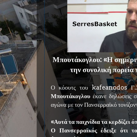
Μπουτάκογλου: «Η σημεριν
την συνολική πορεία 
Ο κόουτς του kafeanodos Γ.
Μπουτάκογλου
έκανε δηλώσεις 
αγώνα με τον Πανσερραϊκό τονίζοντ
«Αυτά τα παιχνίδια τα κερδίζει ό
Ο Πανσερραϊκός έδειξε ότι τ