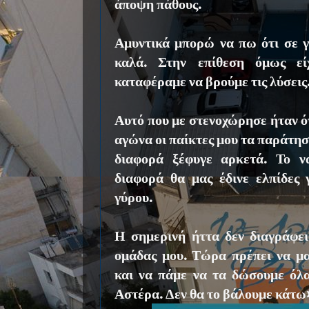
άποψη πάθους.
Αμυντικά μπορώ να πω ότι σε γ
καλά. Στην επίθεση όμως εί
καταφέραμε να βρούμε τις λύσεις
Αυτό που με στενοχώρησε ήταν ότ
αγώνα οι παίκτες μου τα παράτησα
διαφορά ξέφυγε αρκετά. Το ν
διαφορά θα μας έδινε ελπίδες 
γύρου.
Η σημερινή ήττα δεν διαγράφει
ομάδας μου. Τώρα πρέπει να μ
και να πάμε να τα δώσουμε όλα
Αστέρα. Δεν θα το βάλουμε κάτω