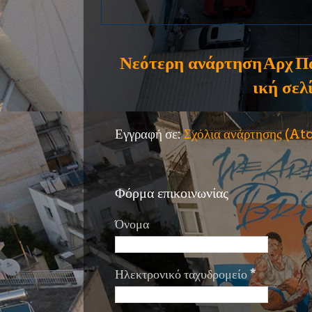
Νεότερη ανάρτηση
Αρχ
Π
ική σελ
Εγγραφή σε:
Σχόλια ανάρτησης (A
Φόρμα επικοινωνίας
Όνομα
Ηλεκτρονικό ταχυδρομείο
*