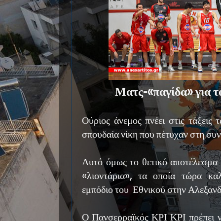
Ματς-«παγίδα» για 
Ούριος άνεμος πνέει στις τάξεις 
σπουδαία νίκη που πέτυχαν στη συ
Αυτό όμως το θετικό αποτέλεσμα 
«λιοντάρια», τα οποία τώρα κα
εμπόδιο του Εθνικού στην Αλεξαν
Ο Πανσερραϊκός ΚΡΙ ΚΡΙ πρέπει ν