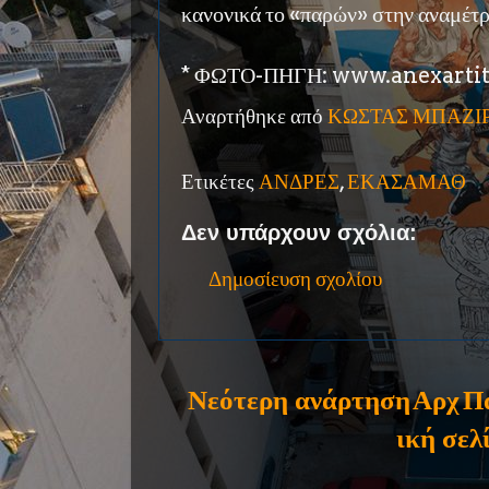
κανονικά το «παρών» στην αναμέτ
* ΦΩΤΟ-ΠΗΓΗ: www.anexartit
Αναρτήθηκε από
ΚΩΣΤΑΣ ΜΠΑΖΙ
Ετικέτες
ΑΝΔΡΕΣ
,
ΕΚΑΣΑΜΑΘ
Δεν υπάρχουν σχόλια:
Δημοσίευση σχολίου
Νεότερη ανάρτηση
Αρχ
Π
ική σελ