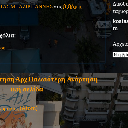
Διεύθ
ΤΑΣ ΜΠΑΖΙΡΓΙΑΝΝΗΣ
στις
8:06 π.μ.
ταχυδ
kosta
m
χόλια:
Αρχει
ίου
τηση
Αρχ
Παλαιότερη Ανάρτηση
ική σελίδα
ανάρτησης (Atom)