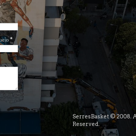
ς
μείο
*
SerresBasket © 2008. A
Reserved.