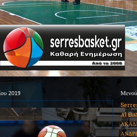
ίου 2019
Μενο
Serre
Α1 ΕΘ
ΑΚΑΔ
ΑΝΔΡ