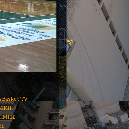
ύ
sBasket TV
ΝΙΚΗ
ΗΜΙΕΣ
ΕΣ