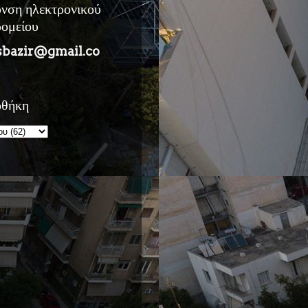
υνση ηλεκτρονικού
ρομείου
sbazir@gmail.co
οθήκη