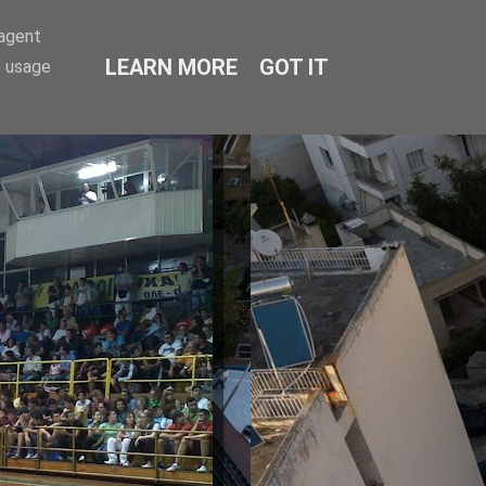
-agent
LEARN MORE
GOT IT
e usage