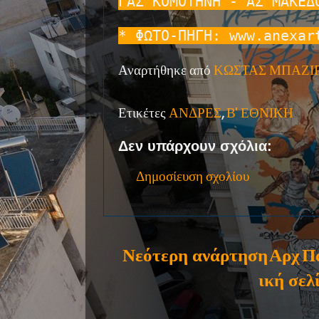
ΓΑΣ ΚΟΜΟΤΗΝΗ - ΑΣ ΜΑΚΕΔ
* ΦΩΤΟ-ΠΗΓΗ: www.anexar
Αναρτήθηκε από
ΚΩΣΤΑΣ ΜΠΑΖΙ
Ετικέτες
ΑΝΔΡΕΣ
,
Β' ΕΘΝΙΚΗ
Δεν υπάρχουν σχόλια:
Δημοσίευση σχολίου
Νεότερη ανάρτηση
Αρχ
Π
ική σελ