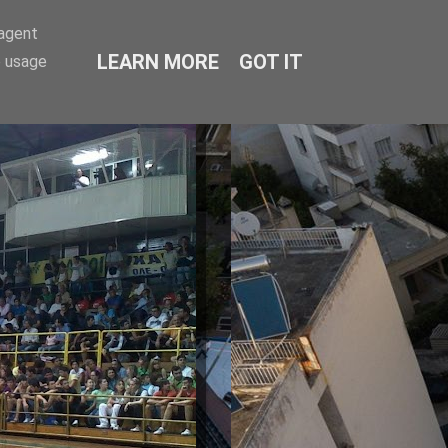
-agent
LEARN MORE
GOT IT
e usage