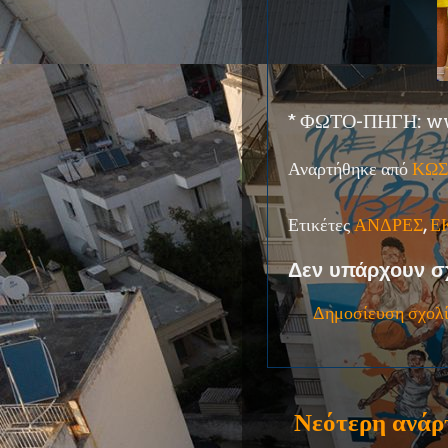
* ΦΩΤΟ-ΠΗΓΗ: ww
Αναρτήθηκε από
ΚΩΣ
Ετικέτες
ΑΝΔΡΕΣ
,
Ε
Δεν υπάρχουν σ
Δημοσίευση σχολ
Νεότερη ανάρ