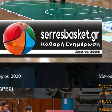
βρίου 2020
Μενο
Serre
ΔΡΕΣ)
Α1 ΕΘ
ΑΚΑΔ
ΑΝΔΡ