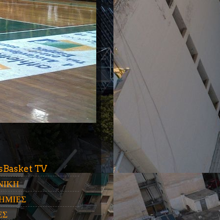
ύ
sBasket TV
ΝΙΚΗ
ΗΜΙΕΣ
ΕΣ