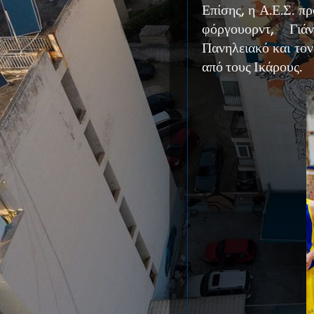
Επίσης, η Α.Ε.Σ. π
φόργουορντ, Γι
Πανηλειακό και το
από τους Ικάρους.