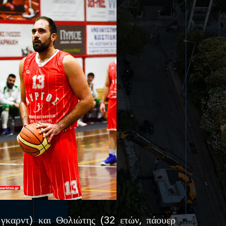
γκαρντ) και Θολιώτης (32 ετών, πάουερ