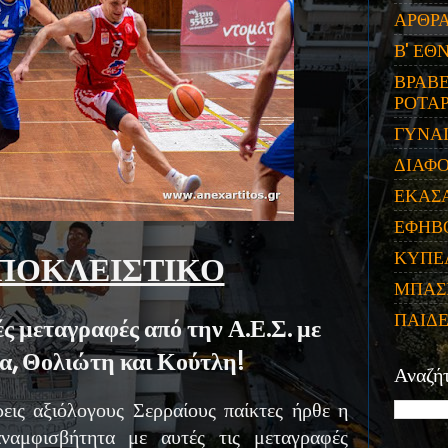
ΑΡΘΡ
Β' ΕΘ
ΒΡΑΒΕ
ΡΟΤΑΡ
ΓΥΝΑ
ΔΙΑΦ
ΕΚΑΣ
ΕΦΗΒ
ΚΥΠΕ
ΠΟΚΛΕΙΣΤΙΚΟ
ΜΠΑΣ
ΠΑΙΔ
 μεταγραφές από την Α.Ε.Σ. με
α, Θολιώτη και Κούτλη!
Αναζή
εις αξιόλογους Σερραίους παίκτες ήρθε η
αναμφισβήτητα με αυτές τις μεταγραφές