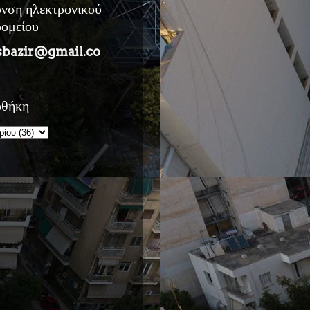
υνση ηλεκτρονικού
ρομείου
sbazir@gmail.co
οθήκη