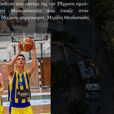
ρόσθεσε στο ρόστερ της τον 19χρονο σμολ-
άννη Μυλωνόπουλο που έπαιζε στον
ν 16χρονο φόργουορντ, Μιχάλη Θεοδοσιάδη