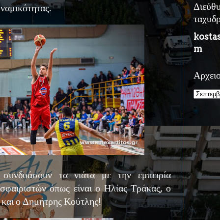
υναμικότητας.
Διεύθ
ταχυδ
kosta
m
Αρχει
 συνδυάσουν τα νιάτα με την εμπειρία
σφαιριστών όπως είναι ο Ηλίας Τράκας, ο
 και ο Δημήτρης Κούτλης!