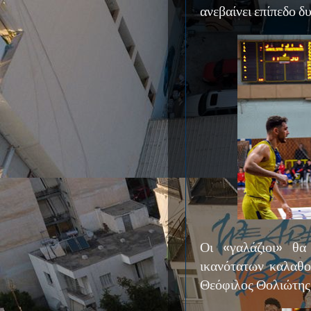
ανεβαίνει επίπεδο δ
Οι «γαλάζιοι» θα
ικανότατων καλαθο
Θεόφιλος Θολιώτης