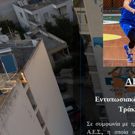
Α
Εντυπωσιακές
Τράκ
Σε συμφωνία με τρ
Α.Ε.Σ., η οποία 