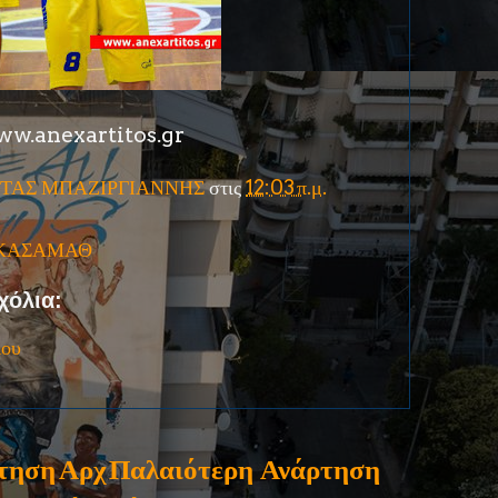
w.anexartitos.gr
ΤΑΣ ΜΠΑΖΙΡΓΙΑΝΝΗΣ
στις
12:03 π.μ.
ΚΑΣΑΜΑΘ
χόλια:
ίου
τηση
Αρχ
Παλαιότερη Ανάρτηση