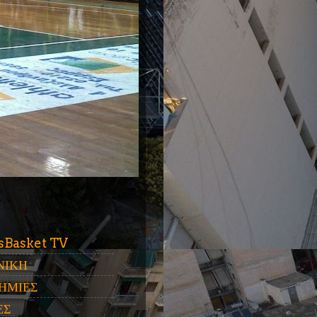
ύ
sBasket TV
ΝΙΚΗ
ΗΜΙΕΣ
ΕΣ