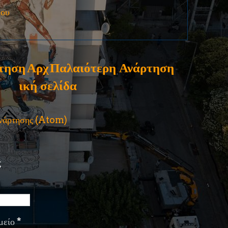
ίου
τηση
Αρχ
Παλαιότερη Ανάρτηση
ική σελίδα
ανάρτησης (Atom)
ς
μείο
*