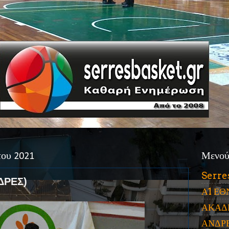
του 2021
Μενο
Serre
ΔΡΕΣ)
Α1 ΕΘ
ΑΚΑΔ
ΑΝΔΡ