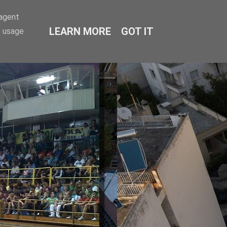
-agent
LEARN MORE
GOT IT
e usage