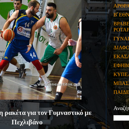
ΑΡΘΡ
Β' ΕΘ
ΒΡΑΒΕ
ΡΟΤΑΡ
ΓΥΝΑ
ΔΙΑΦ
ΕΚΑΣ
ΕΦΗΒ
ΚΥΠΕ
ΜΠΑΣ
ΠΑΙΔ
Αναζή
η ρακέτα για τον Γυμναστικό με
Πεχλιβάνο