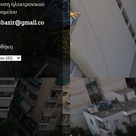
υνση ηλεκτρονικού
ρομείου
sbazir@gmail.co
οθήκη