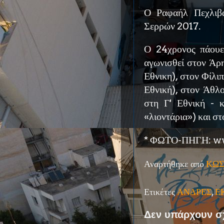
Ο Ραφαήλ Πεχλιβά
Σερρών 2017.
Ο 24χρονος πάουερ
αγωνισθεί στον Άρη
Εθνικη), στον Φίλιπ
Εθνική), στον Άθλ
στη Γ' Εθνική - 
«λιοντάρια») και 
* ΦΩΤΟ-ΠΗΓΗ: ww
Αναρτήθηκε από
ΚΩΣ
Ετικέτες
ΑΝΔΡΕΣ
,
Ε
Δεν υπάρχουν σ