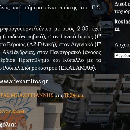
Διεύθ
νος από σήμερα είναι παίκτης του Γ.Σ.
ταχυδ
kosta
-φόργουορντ/σέντερ με ύψος 2.05, έχει
m
 (παιδικό-εφηβικό), στον Ιωνικό Ιωνίας (Γ'
πο Βέροιας (Α2 Εθνική), στον Αιγινιακό (Γ'
Αρχει
ο Αλεξάνδρειας, στον Πανσερραϊκό (άνοδος
κέρδισε Πρωτάθλημα και Κύπελλο με τα
στο Ρούπελ Σιδηροκάστρου (ΕΚΑΣΑΜΑΘ).
w.anexartitos.gr
ΤΑΣ ΜΠΑΖΙΡΓΙΑΝΝΗΣ
στις
11:24 μ.μ.
ΚΑΣΑΜΑΘ
χόλια: