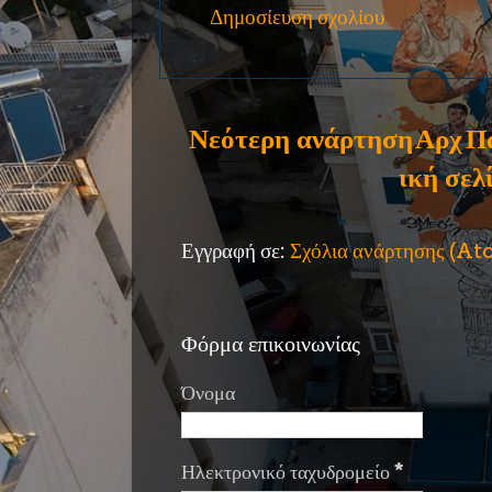
Δημοσίευση σχολίου
Νεότερη ανάρτηση
Αρχ
Π
ική σελ
Εγγραφή σε:
Σχόλια ανάρτησης (A
Φόρμα επικοινωνίας
Όνομα
Ηλεκτρονικό ταχυδρομείο
*