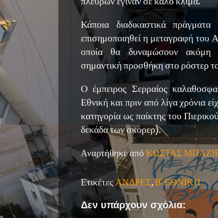
πλευρών έγιναν σε καλό κλίμα.
Κάποια διαδικαστικά πράγματα
επισημοποιηθεί η μεταγραφή του Α
οποία θα δυναμώσουν ακόμη 
σημαντική προσθήκη στο ρόστερ το
Ο έμπειρος Σερραίος καλαθοσφαιρ
Εθνική και πριν από λίγα χρόνια εί
κατηγορία ως παίκτης του Πιερικο
δεκάδα των σκόρερ).
Αναρτήθηκε από
ΚΩΣΤΑΣ ΜΠΑΖΙ
Ετικέτες
ΑΝΔΡΕΣ
,
Β' ΕΘΝΙΚΗ
Δεν υπάρχουν σχόλια: