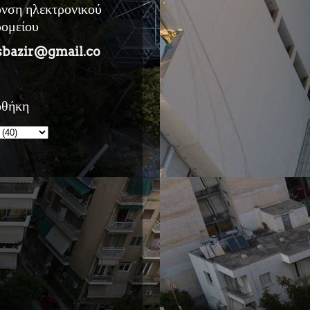
υνση ηλεκτρονικού
ρομείου
sbazir@gmail.co
οθήκη