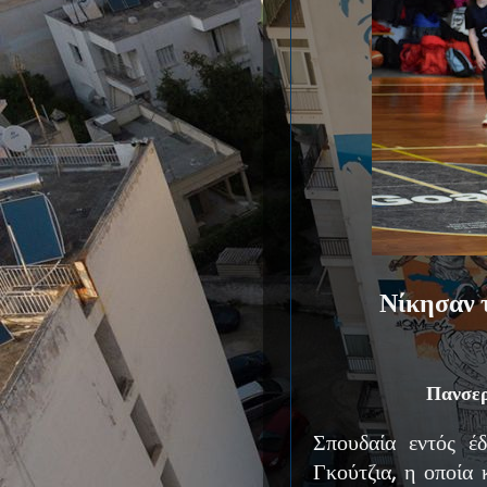
Νίκησαν τ
Πανσερ
Σπουδαία εντός έ
Γκούτζια, η οποία