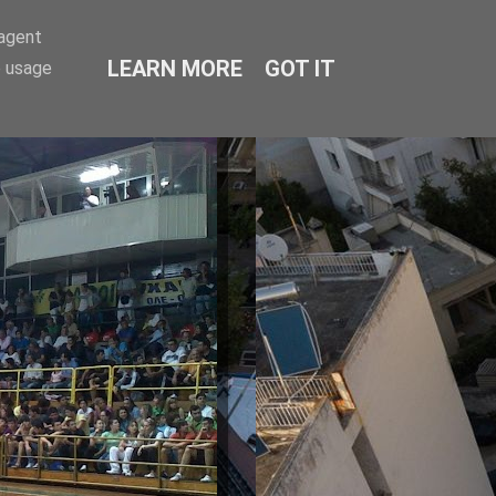
-agent
LEARN MORE
GOT IT
e usage