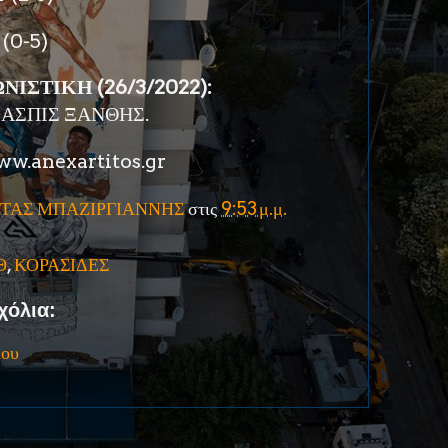
(0-5)
ΙΣΤΙΚΗ (26/3/2022):
 ΑΣΠΙΣ ΞΑΝΘΗΣ.
w.anexartitos.gr
ΤΑΣ ΜΠΑΖΙΡΓΙΑΝΝΗΣ
στις
9:53 μ.μ.
Θ
,
ΚΟΡΑΣΙΔΕΣ
χόλια:
ίου