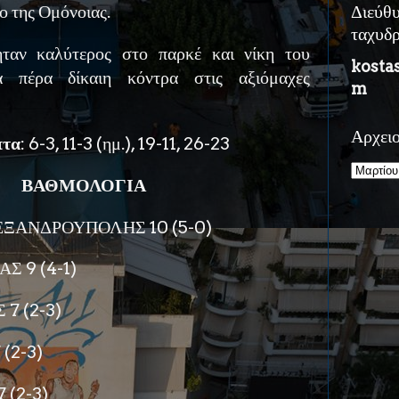
ο της Ομόνοιας.
Διεύθ
ταχυδ
ταν καλύτερος στο παρκέ και νίκη του
kosta
α πέρα δίκαιη κόντρα στις αξιόμαχες
m
Αρχει
πτα
: 6-3, 11-3 (ημ.), 19-11, 26-23
ΒΑΘΜΟΛΟΓΙΑ
ΞΑΝΔΡΟΥΠΟΛΗΣ 10 (5-0)
Σ 9 (4-1)
7 (2-3)
(2-3)
 (2-3)