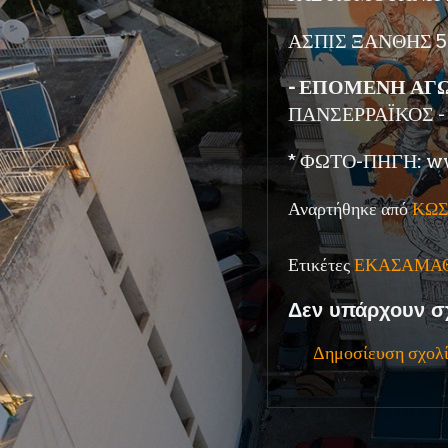
ΑΣΠΙΣ ΞΑΝΘΗΣ 5 
- ΕΠΟΜΕΝΗ ΑΓΩΝ
ΠΑΝΣΕΡΡΑΪΚΟΣ -
* ΦΩΤΟ-ΠΗΓΗ: ww
Αναρτήθηκε από
ΚΩΣ
Ετικέτες
ΕΚΑΣΑΜΑ
Δεν υπάρχουν σ
Δημοσίευση σχολ