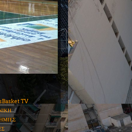
ύ
sBasket TV
ΝΙΚΗ
ΗΜΙΕΣ
ΕΣ