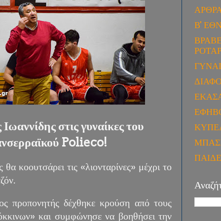
ΑΡΘΡ
Β' ΕΘ
ΒΡΑΒΕ
ΡΟΤΑΡ
ΓΥΝΑ
ΔΙΑΦ
ΕΚΑΣ
ΕΦΗΒ
Ιωαννίδης στις γυναίκες του
ΚΥΠΕ
νσερραϊκού Polieco!
ΜΠΑΣ
ΠΑΙΔ
 θα κοουτσάρει τις «λιονταρίνες» μέχρι το
ζόν.
Αναζή
ος προπονητής δέχθηκε κρούση από τους
κκινων» και συμφώνησε να βοηθήσει την