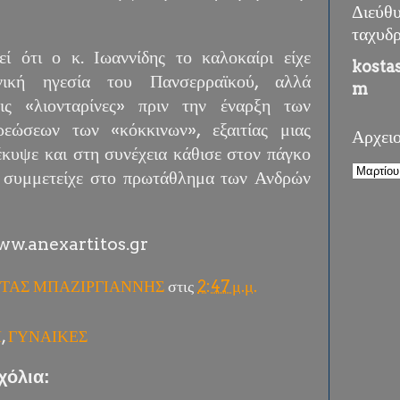
Διεύθ
ταχυδ
εί ότι ο κ. Ιωαννίδης το καλοκαίρι είχε
kosta
νική ηγεσία του Πανσερραϊκού, αλλά
m
ς «λιονταρίνες» πριν την έναρξη των
ρεώσεων των «κόκκινων», εξαιτίας μιας
Αρχει
έκυψε και στη συνέχεια κάθισε στον πάγκο
 συμμετείχε στο πρωτάθλημα των Ανδρών
w.anexartitos.gr
ΤΑΣ ΜΠΑΖΙΡΓΙΑΝΝΗΣ
στις
2:47 μ.μ.
Η
,
ΓΥΝΑΙΚΕΣ
χόλια: