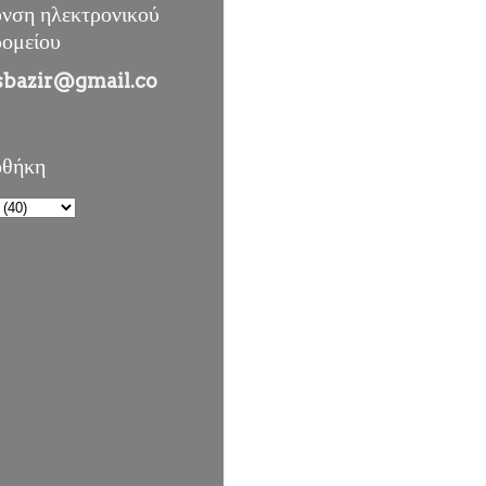
υνση ηλεκτρονικού
ρομείου
sbazir@gmail.co
οθήκη