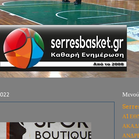
2022
Μενο
Serre
Α1 ΕΘ
ΑΚΑΔ
ΑΝΔΡ