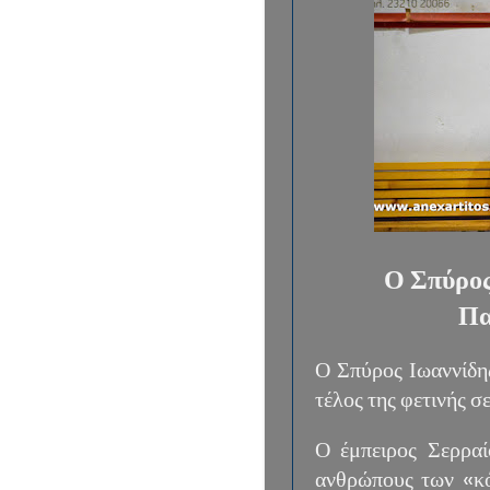
Ο Σπύρος 
Πα
Ο Σπύρος Ιωαννίδης
τέλος της φετινής σε
Ο έμπειρος Σερραί
ανθρώπους των «κό