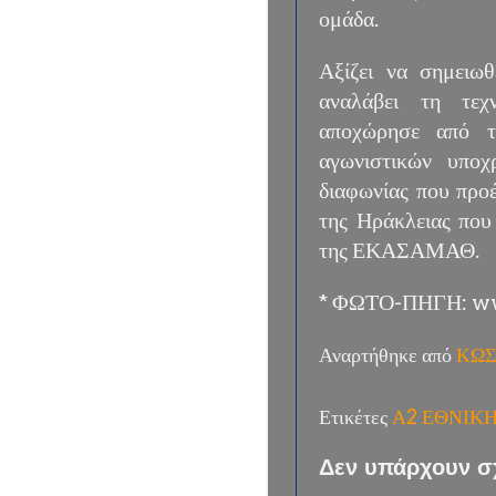
ομάδα.
Αξίζει να σημειωθ
αναλάβει τη τεχ
αποχώρησε από τι
αγωνιστικών υποχ
διαφωνίας που προ
της Ηράκλειας που
της ΕΚΑΣΑΜΑΘ.
* ΦΩΤΟ-ΠΗΓΗ: ww
Αναρτήθηκε από
ΚΩΣ
Ετικέτες
Α2 ΕΘΝΙΚ
Δεν υπάρχουν σ