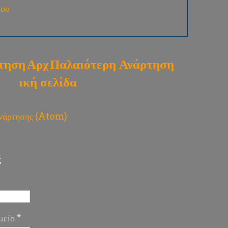
ίου
τηση
Αρχ
Παλαιότερη Ανάρτηση
ική σελίδα
ανάρτησης (Atom)
ς
μείο
*