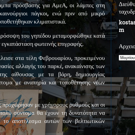
Διεύθ
μπα πρόσβασης για ΑμεΑ, οι λάμπες στη
ταχυδ
αινούργιοι πάγκοι, ενώ πριν από μικρό
οποθετήθηκαν κλιματιστικά.
kosta
m
 πρόσοψη του γηπέδου μεταμορφώθηκε κατά
ν εγκατάσταση φωτεινής επιγραφής.
Αρχει
εισε στα τέλη Φεβρουαρίου, προκειμένου
ασίες αλλαγής του παρκέ, ανακαίνισης των
της αίθουσας με τα βάρη, δημιουργίας
άτομα με αναπηρία και τοποθέτησης νέων
ς προχώρησαν με γρήγορους ρυθμούς και οι
 πολύ σύντομα θα έχουν τη δυνατότητα να
ι το αποτέλεσμα αυτών των βελτιωτικών