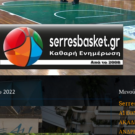
υ 2022
Μενο
Serre
Α1 ΕΘ
ΑΚΑΔ
ΑΝΔΡ