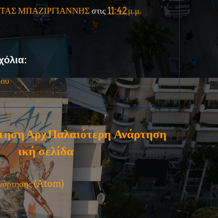
ΤΑΣ ΜΠΑΖΙΡΓΙΑΝΝΗΣ
στις
11:42 μ.μ.
χόλια:
ίου
τηση
Αρχ
Παλαιότερη Ανάρτηση
ική σελίδα
ανάρτησης (Atom)