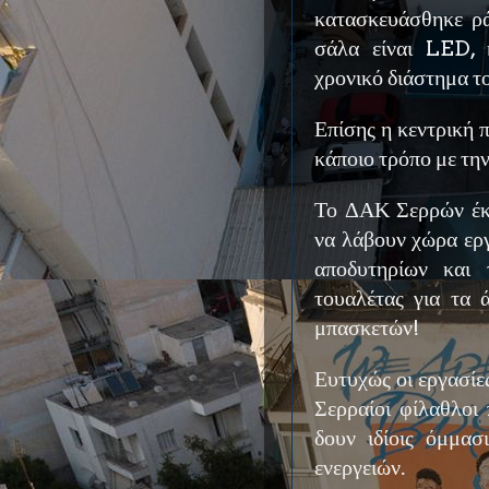
κατασκευάσθηκε ρά
σάλα είναι LED, κ
χρονικό διάστημα τ
Επίσης η κεντρική
κάποιο τρόπο με τη
Το ΔΑΚ Σερρών έκλ
να λάβουν χώρα εργ
αποδυτηρίων και 
τουαλέτας για τα 
μπασκετών!
Ευτυχώς οι εργασίε
Σερραίοι φίλαθλοι
δουν ιδίοις όμμασ
ενεργειών.