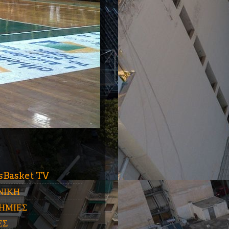
ύ
sBasket TV
ΝΙΚΗ
ΗΜΙΕΣ
ΕΣ