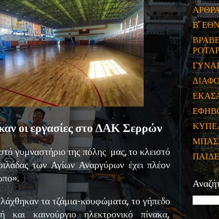
ΑΡΘΡ
Β' ΕΘ
ΒΡΑΒΕ
ΡΟΤΑΡ
ΓΥΝΑ
ΔΙΑΦ
ΕΚΑΣ
ΕΦΗΒ
ΚΥΠΕ
ν οι εργασίες στο ΔΑΚ Σερρών
ΜΠΑΣ
στό γυμναστήριο της πόλης μας, το κλειστό
ΠΑΙΔ
οιλάδας των Αγίων Αναργύρων έχει πλέον
ωπο».
Αναζή
λλάχθηκαν τα τζάμια-κουφώματα, το γήπεδο
τή και καινούργιο ηλεκτρονικό πίνακα,