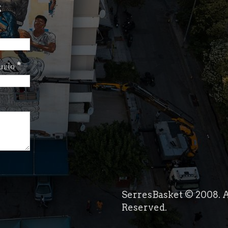
ς
μείο
*
SerresBasket © 2008. A
Reserved.