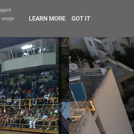
-agent
LEARN MORE
GOT IT
e usage