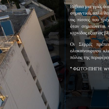
Βέβαια μια γριά, όσ
σημαντικά, απλά θα
τις πίσσες που τρέ
όταν σημειώνεται 
κερκίδας εξαιτίας β
Οι Σέρρες πρέπε
ολοκαίνουργιου κλ
πόλεις της περιφέρε
* ΦΩΤΟ-ΠΗΓΗ: ww