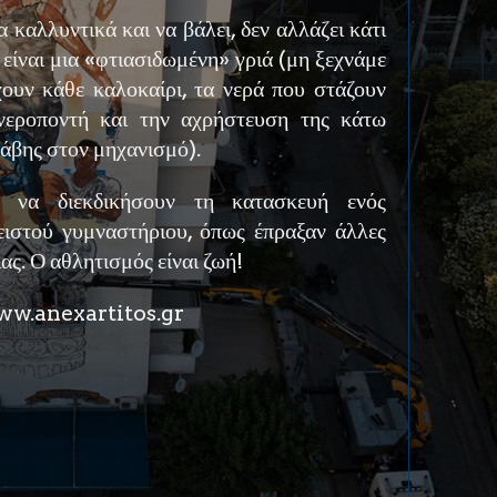
α καλλυντικά και να βάλει, δεν αλλάζει κάτι
 είναι μια «φτιασιδωμένη» γριά (μη ξεχνάμε
χουν κάθε καλοκαίρι, τα νερά που στάζουν
νεροποντή και την αχρήστευση της κάτω
λάβης στον μηχανισμό).
ι να διεκδικήσουν τη κατασκευή ενός
ειστού γυμναστήριου, όπως έπραξαν άλλες
ιας. Ο αθλητισμός είναι ζωή!
w.anexartitos.gr