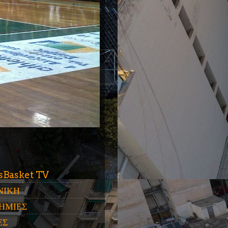
ύ
sBasket TV
ΝΙΚΗ
ΗΜΙΕΣ
ΕΣ