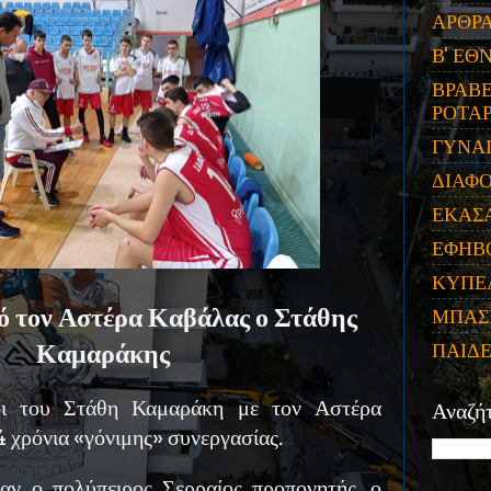
ΑΡΘΡ
Β' ΕΘ
ΒΡΑΒΕ
ΡΟΤΑΡ
ΓΥΝΑ
ΔΙΑΦ
ΕΚΑΣ
ΕΦΗΒ
ΚΥΠΕ
ό τον Αστέρα Καβάλας ο Στάθης
ΜΠΑΣ
Καμαράκης
ΠΑΙΔ
οι του Στάθη Καμαράκη με τον Αστέρα
Αναζή
4 χρόνια «γόνιμης» συνεργασίας.
αν ο πολύπειρος Σερραίος προπονητής, ο