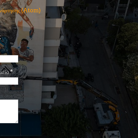
ανάρτησης (Atom)
ς
μείο
*