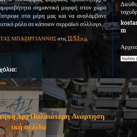
Διεύθ
ναμφισβήτητα σημαντική μορφή στον χώρο
ταχυδ
έστρεφε στα μέρη μας και να αναλάμβανε
kosta
υτικό ρόλο σε κάποιον σερραϊκό σύλλογο.
m
ΤΑΣ ΜΠΑΖΙΡΓΙΑΝΝΗΣ
στις
11:53 π.μ.
Αρχει
χόλια:
ίου
τηση
Αρχ
Παλαιότερη Ανάρτηση
ική σελίδα