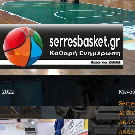
υ 2022
Μενο
Serre
Α1 ΕΘ
ΑΚΑΔ
ΑΝΔΡ