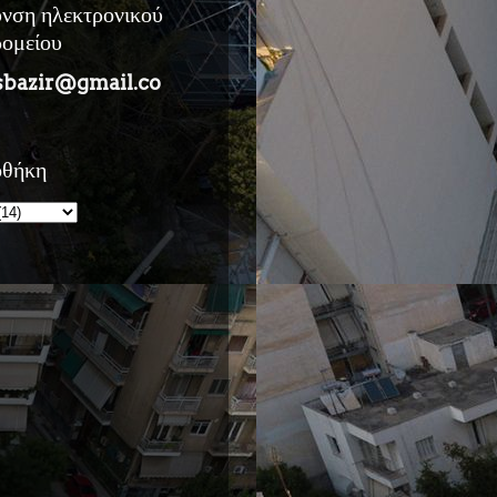
υνση ηλεκτρονικού
ρομείου
sbazir@gmail.co
οθήκη