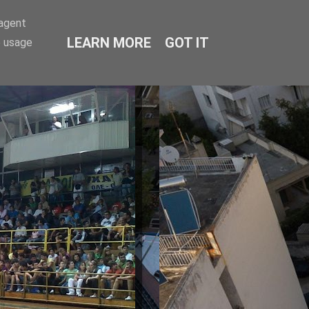
-agent
LEARN MORE
GOT IT
e usage