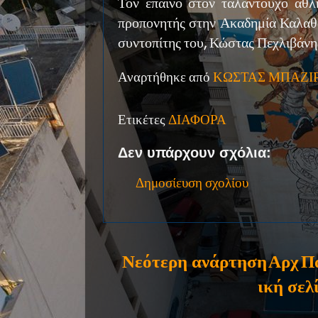
Τον έπαινο στον ταλαντούχο αθλ
προπονητής στην Ακαδημία Καλαθο
συντοπίτης του, Κώστας Πεχλιβάνη
Αναρτήθηκε από
ΚΩΣΤΑΣ ΜΠΑΖΙ
Ετικέτες
ΔΙΑΦΟΡΑ
Δεν υπάρχουν σχόλια:
Δημοσίευση σχολίου
Νεότερη ανάρτηση
Αρχ
Π
ική σελ