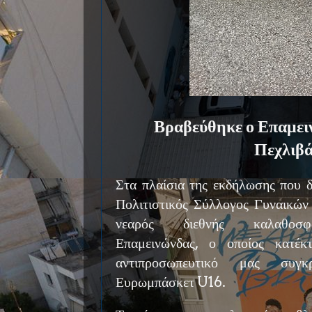
Βραβεύθηκε ο Επαμειν
Πεχλιβ
Στα πλαίσια της εκδήλωσης που δ
Πολιτιστικός Σύλλογος Γυναικών
νεαρός διεθνής καλαθοσφα
Επαμεινώνδας, ο οποίος κατέ
αντιπροσωπευτικό μας συγ
Ευρωμπάσκετ U16.