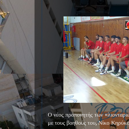
Ο νέος προπονητής των «λιονταριώ
με τους βοηθούς του, Νίκο Κηρύκο