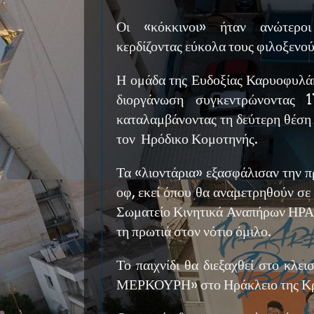
Οι «κόκκινοι» ήταν ανώτερο
κερδίζοντας εύκολα τους φιλοξενο
Η ομάδα της Ευδοξίας Καρυοφυλά
διοργάνωση συγκεντρώνοντας 
καταλαμβάνοντας τη δεύτερη θέση 
τον Ηρόδικο Κομοτηνής.
Τα «λιοντάρια» εξασφάλισαν την π
οφ, εκεί όπου θα αναμετρηθούν σε
Σωματείο Κινητικά Αναπήρων ΗΡΑ
τη πρωτιά στον νότιο όμιλο.
Το παιχνίδι θα διεξαχθεί στο κλ
ΜΕΡΚΟΥΡΗ» στο Ηράκλειο της Κρ