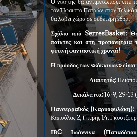
Ο νικητής θα αντιμετωπίσει είτε 
τον Ήφαιστο Πατρών στον Τελικό τ
θα λάβει χώρα σε ουδέτερη έδρα.
Σχόλιο από SerresBasket: Θε
παίκτες και στη προπονήτρια 
φετινή φανταστική χρονιά!
Η πρόοδος των «κόκκινων» είναι
Διαιτητές:
Ηλιόπο
Δεκάλεπτα:
16-9, 29-13 
Πανσερραϊκός (Καρυοφυλάκη):
Κ
Καπούλας 2, Γκέρης 14, Γκουτζουρ
ΙΒC Ιωάννινα (Παπαδόπουλ