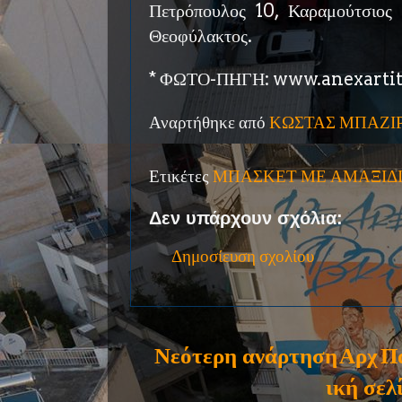
Πετρόπουλος 10, Καραμούτσιος 
Θεοφύλακτος.
* ΦΩΤΟ-ΠΗΓΗ: www.anexartit
Αναρτήθηκε από
ΚΩΣΤΑΣ ΜΠΑΖΙ
Ετικέτες
ΜΠΑΣΚΕΤ ΜΕ ΑΜΑΞΙΔ
Δεν υπάρχουν σχόλια:
Δημοσίευση σχολίου
Νεότερη ανάρτηση
Αρχ
Π
ική σελ