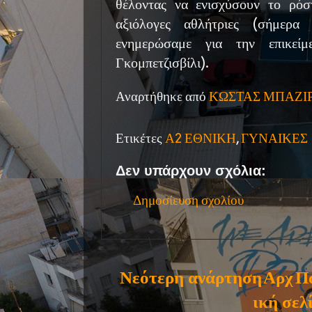
θέλοντας να ενισχύσουν το ρόσ
αξιόλογες αθλήτριες (σήμερα
ενημερώσαμε για την επικεί
Γκομπετζισβίλι).
Αναρτήθηκε από
ΚΩΣΤΑΣ ΜΠΑΖΙ
Ετικέτες
Α2 ΕΘΝΙΚΗ
,
ΓΥΝΑΙΚΕΣ
Δεν υπάρχουν σχόλια:
Δημοσίευση σχολίου
Νεότερη ανάρτηση
Αρχ
Π
ική σελ