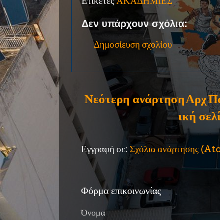
Ετικέτες
ΑΚΑΔΗΜΙΕΣ
Δεν υπάρχουν σχόλια:
Δημοσίευση σχολίου
Νεότερη ανάρτηση
Αρχ
Π
ική σελ
Εγγραφή σε:
Σχόλια ανάρτησης (A
Φόρμα επικοινωνίας
Όνομα