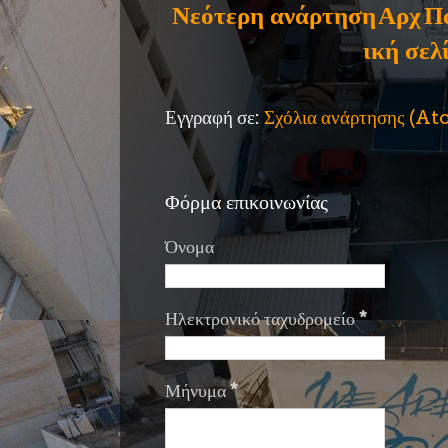
Νεότερη ανάρτηση
Αρχ
Π
ική σελ
Εγγραφή σε:
Σχόλια ανάρτησης (A
Φόρμα επικοινωνίας
Όνομα
Ηλεκτρονικό ταχυδρομείο
*
Μήνυμα
*