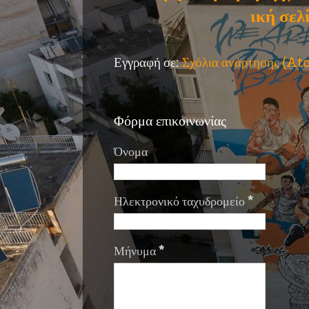
ική σελ
Εγγραφή σε:
Σχόλια ανάρτησης (A
Φόρμα επικοινωνίας
Όνομα
Ηλεκτρονικό ταχυδρομείο
*
Μήνυμα
*