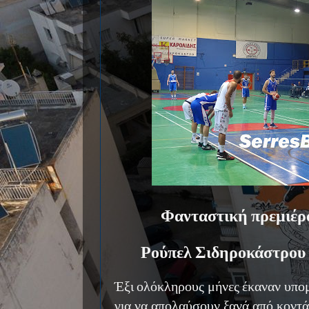
Φανταστική πρεμιέρα
Ρούπελ Σιδηροκάστρου 
Έξι ολόκληρους μήνες έκαναν υπομ
για να απολαύσουν ξανά από κοντά