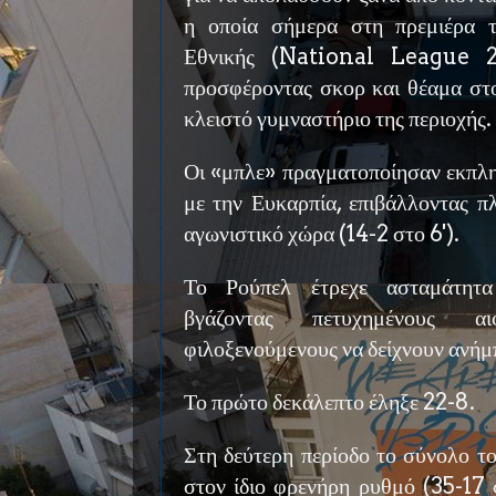
η οποία σήμερα στη πρεμιέρα 
Εθνικής (National League 2)
προσφέροντας σκορ και θέαμα στ
κλειστό γυμναστήριο της περιοχής.
Οι «μπλε» πραγματοποίησαν εκπληκ
με την Ευκαρπία, επιβάλλοντας π
αγωνιστικό χώρα (14-2 στο 6').
Το Ρούπελ έτρεχε ασταμάτητα
βγάζοντας πετυχημένους α
φιλοξενούμενους να δείχνουν ανήμπ
Το πρώτο δεκάλεπτο έληξε 22-8.
Στη δεύτερη περίοδο το σύνολο τ
στον ίδιο φρενήρη ρυθμό (35-17 σ