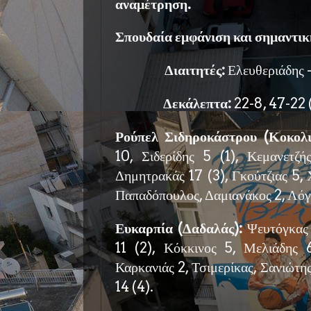
αναμέτρηση.
Σπουδαία εμφάνιση και σημαντική
Διαιτητές:
Ελευθεριάδης -
Δεκάλεπτα:
22-8, 47-22 (
Ρούπελ Σιδηροκάστρου (Κοκολι
10, Σιδερίδης 5 (1), Κεμανετζ
Δημητρακάς 17 (3), Γκούτζιας 5, 
Παπαδόπουλος, Δαμιανάκος 2, Λόγ
Ευκαρπία (Δαδαλάς):
Ψευτόγκας 
11 (2), Κόκκινος 5, Μελιάδης 
Καρκανιάς 2, Τσιμερίκας, Σανιώτης
14 (4).