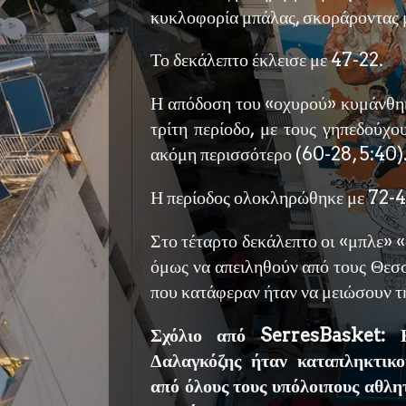
κυκλοφορία μπάλας, σκοράροντας μ
Το δεκάλεπτο έκλεισε με 47-22.
Η απόδοση του «οχυρού» κυμάνθηκ
τρίτη περίοδο, με τους γηπεδούχο
ακόμη περισσότερο (60-28, 5:40)
Η περίοδος ολοκληρώθηκε με 72-4
Στο τέταρτο δεκάλεπτο οι «μπλε» 
όμως να απειληθούν από τους Θεσσα
που κατάφεραν ήταν να μειώσουν τ
Σχόλιο από SerresBasket: Κ
Δαλαγκόζης ήταν καταπληκτικο
από όλους τους υπόλοιπους αθλη