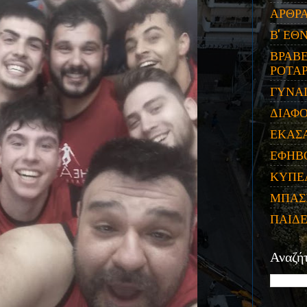
ΑΡΘΡ
Β' ΕΘ
ΒΡΑΒΕ
ΡΟΤΑΡ
ΓΥΝΑ
ΔΙΑΦ
ΕΚΑΣ
ΕΦΗΒ
ΚΥΠΕ
ΜΠΑΣ
ΠΑΙΔ
Αναζή