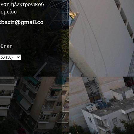
υνση ηλεκτρονικού
ρομείου
sbazir@gmail.co
οθήκη