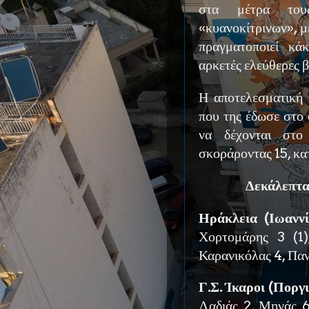
στα μέτρα του
«κυανοκίτρινων», μ
πραγματοποιεί κά
αρκετές ελεύθερες β
Η αποτελεσματική 
που της έδωσε στο 
να δέχονται στο
σκοράροντας 15, κατ
Δεκάλεπτ
Ηράκλεια (Ιωαννί
Χορτομάρης 3 (1)
Καρανικόλας 4, Παν
Γ.Σ. Ίκαροι (Ποργ
Λαδιάς 2, Μηνάς 6