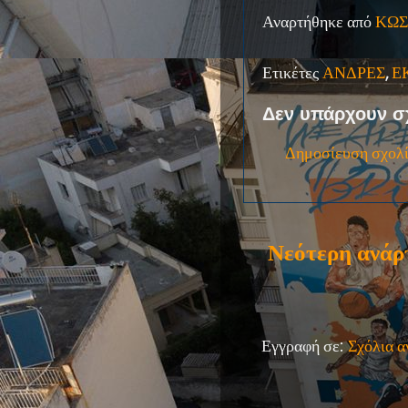
Αναρτήθηκε από
ΚΩΣ
Ετικέτες
ΑΝΔΡΕΣ
,
Ε
Δεν υπάρχουν σ
Δημοσίευση σχολ
Νεότερη ανάρ
Εγγραφή σε:
Σχόλια 