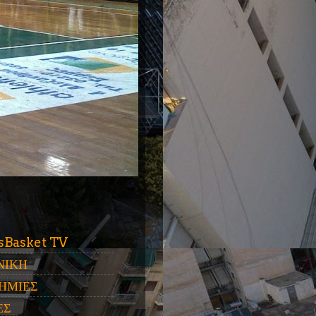
ύ
sBasket TV
ΝΙΚΗ
ΗΜΙΕΣ
ΕΣ