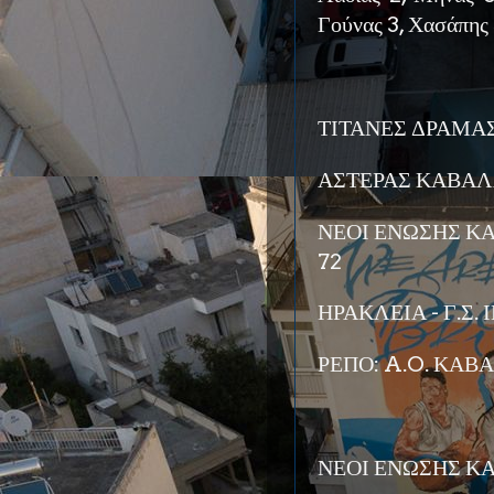
Γούνας 3, Χασάπης 3
ΤΙΤΑΝΕΣ ΔΡΑΜΑΣ -
ΑΣΤΕΡΑΣ ΚΑΒΑΛΑ
ΝΕΟΙ ΕΝΩΣΗΣ ΚΑ
72
ΗΡΑΚΛΕΙΑ - Γ.Σ. 
ΡΕΠΟ: A.O. ΚΑΒ
ΝΕΟΙ ΕΝΩΣΗΣ ΚΑ