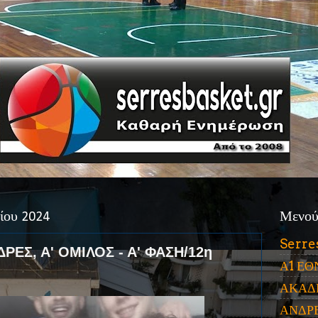
ίου 2024
Μενο
Serre
ΕΣ, Α' ΟΜΙΛΟΣ - Α' ΦΑΣΗ/12η
Α1 ΕΘ
ΑΚΑΔ
ΑΝΔΡ