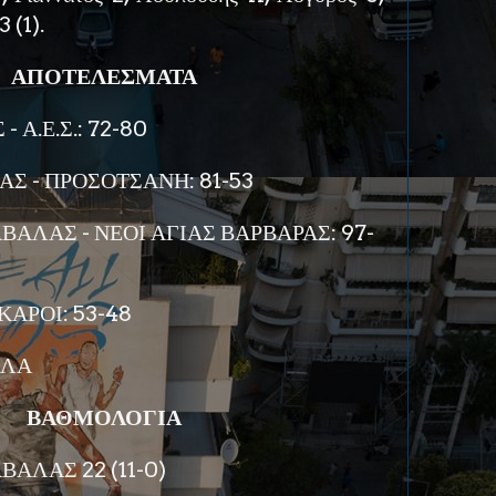
 (1).
ΑΠΟΤΕΛΕΣΜΑΤΑ
 Α.Ε.Σ.: 72-80
Σ - ΠΡΟΣΟΤΣΑΝΗ: 81-53
ΒΑΛΑΣ - ΝΕΟΙ ΑΓΙΑΣ ΒΑΡΒΑΡΑΣ: 97-
ΙΚΑΡΟΙ: 53-48
ΑΛΑ
ΒΑΘΜΟΛΟΓΙΑ
ΒΑΛΑΣ 22 (11-0)