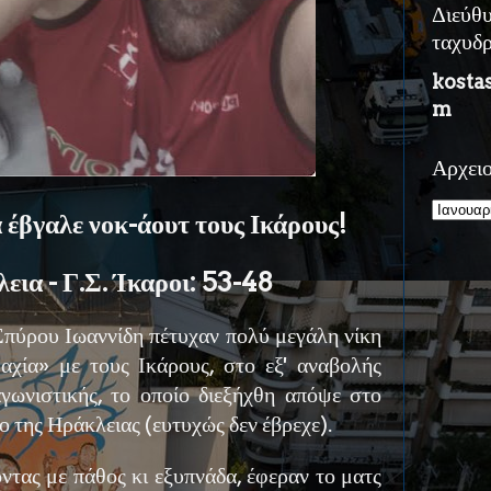
Διεύθ
ταχυδ
kosta
m
Αρχει
έβγαλε νοκ-άουτ τους Ικάρους!
εια - Γ.Σ. Ίκαροι: 53-48
Σπύρου Ιωαννίδη πέτυχαν πολύ μεγάλη νίκη
αχία» με τους Ικάρους, στο εξ' αναβολής
αγωνιστικής, το οποίο διεξήχθη απόψε στο
 της Ηράκλειας (ευτυχώς δεν έβρεχε).
οντας με πάθος κι εξυπνάδα, έφεραν το ματς