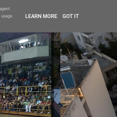
-agent
LEARN MORE
GOT IT
e usage