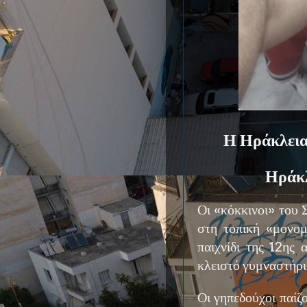
Η Ηράκλεια 
Ηράκλ
Οι «κόκκινοι» του 
στη τοπική «μονομ
παιχνίδι της 12ης 
κλειστό γυμναστήριο
Οι γηπεδούχοι παίζ