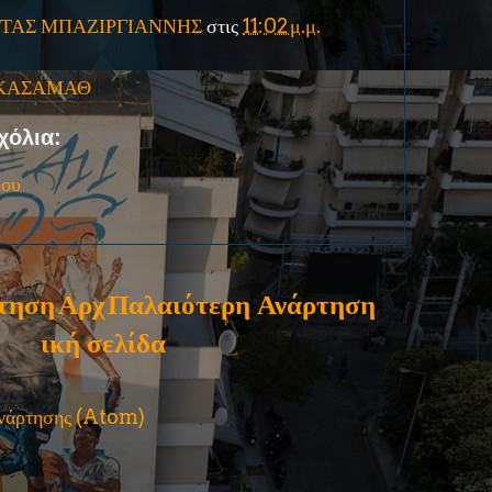
ΤΑΣ ΜΠΑΖΙΡΓΙΑΝΝΗΣ
στις
11:02 μ.μ.
ΚΑΣΑΜΑΘ
χόλια:
ίου
τηση
Αρχ
Παλαιότερη Ανάρτηση
ική σελίδα
ανάρτησης (Atom)