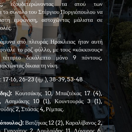
ς, εξουδετερώνοντας τα ατού των
ε το σύνολο του Στέργιου Ποργιόπουλου να
κιστη εμφάνιση, αστοχώντας μάλιστα σε
ολές.
άμυνα από πλευράς Ηράκλειας ήταν αυτή
φινάλε το ροζ φύλλο, με τους «κόκκινους»
 τέταρτο δεκάλεπτο μόνο 9 πόντους,
ακτώντας δίκαια τη νίκη.
α
: 17-16, 26-23 (ημ.), 38-39, 53-48
δης):
Κουτσάκης 10, Μπαζτέκας 17 (4),
, Ασημάκης 10 (1), Κουντουράς 3 (1),
ούδης 2, Στάσας 4, Ρέμπας.
ιόπουλος):
Βατζήκας 12 (2), Καραλίβανος 2,
, Γιαννάτος 2, Λουλούδης 11, Λόγυρος 6,