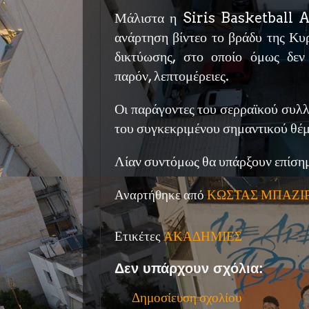
Μάλιστα η Siris Basketball 
ανάρτηση βίντεο το βράδυ της Κυ
δικτύωσης, στο οποίο όμως δεν
παρόν, λεπτομέρειες.
Οι παράγοντες του σερραϊκού συλλ
του συγκεκριμένου σημαντικού θέ
Λίαν συντόμως θα υπάρξουν επίσημ
Αναρτήθηκε από
ΚΩΣΤΑΣ ΜΠΑΖΙ
Ετικέτες
ΑΚΑΔΗΜΙΕΣ
Δεν υπάρχουν σχόλια:
Δημοσίευση σχολίου