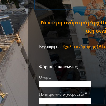
Νεότερη ανάρτηση
Αρχ
Π
ική σελ
Εγγραφή σε:
Σχόλια ανάρτησης (A
Φόρμα επικοινωνίας
Όνομα
Ηλεκτρονικό ταχυδρομείο
*