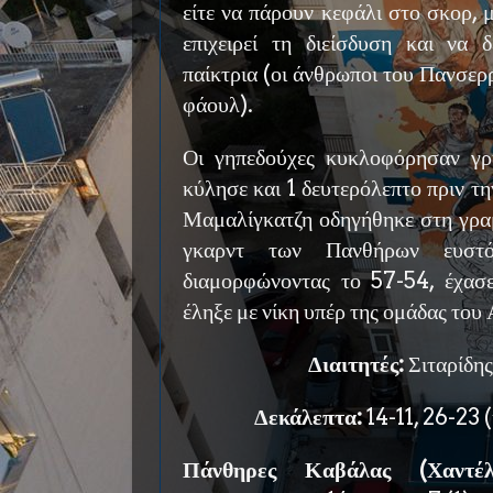
είτε να πάρουν κεφάλι στο σκορ, 
επιχειρεί τη διείσδυση και να 
παίκτρια (οι άνθρωποι του Πανσερ
φάουλ).
Οι γηπεδούχες κυκλοφόρησαν γρ
κύλησε και 1 δευτερόλεπτο πριν τ
Μαμαλίγκατζη οδηγήθηκε στη γρα
γκαρντ των Πανθήρων ευστ
διαμορφώνοντας το 57-54, έχασ
έληξε με νίκη υπέρ της ομάδας του
Διαιτητές:
Σιταρίδης
Δεκάλεπτα:
14-11, 26-23 
Πάνθηρες Καβάλας (Χαντέ