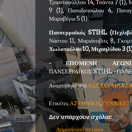
Τριανταφύλλου 14, Τσάντα 7 (1), 
9 (1), Παπαδοπούλου 4, Παναγ
Μαραβέγια 5 (1).
Πανσερραϊκός STIHL (Πεχλιβά
Νάστου 11, Μαριάνοβιτς 8, Γκομπ
Χωλοπούλου 10, Μιχαηλίδου 3 (1
- ΕΠΟΜΕΝΗ ΑΓΩΝΙΣΤΙ
ΠΑΝΣΕΡΡΑΪΚΟΣ STIHL - ΠΑΝ
Αναρτήθηκε από
ΚΩΣΤΑΣ ΜΠΑΖΙ
Ετικέτες
Α2 ΕΘΝΙΚΗ
,
ΓΥΝΑΙΚΕΣ
Δεν υπάρχουν σχόλια:
Δημοσίευση σχολίου