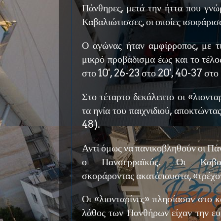
Πάνθηρες, μετά την ήττα που γνώρ
Καβαλιώτισσες, οι οποίες ισοφάρισα
Ο αγώνας ήταν αμφίρροπος, με τι
μικρό προβάδισμα έως και το τέλος
στο 10', 26-23 στο 20', 40-37 στο 
Στο τέταρτο δεκάλεπτο οι «λιοντα
τα ηνία του παιχνιδιού, αποκτώντ
48).
Αντί όμως να πανικοβληθούν οι Πά
ο Πανσερραϊκός. Οι Καβαλι
σκοράροντας ακατάπαυστα, «τρέχον
Οι «λιονταρίνες» πλησίασαν στο κ
λάθος των Πανθήρων είχαν την ευκ