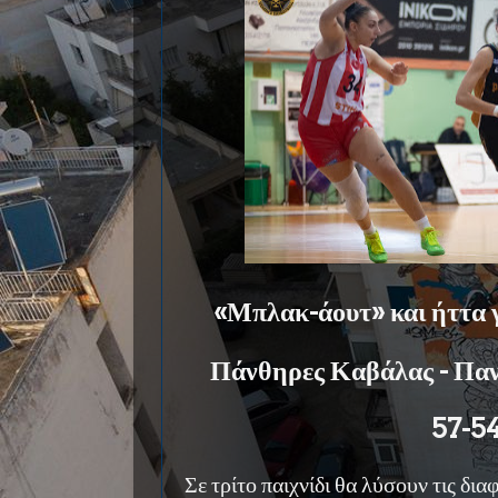
«Μπλακ-άουτ» και ήττα γι
Πάνθηρες Καβάλας - Πα
57-5
Σε τρίτο παιχνίδι θα λύσουν τις δι