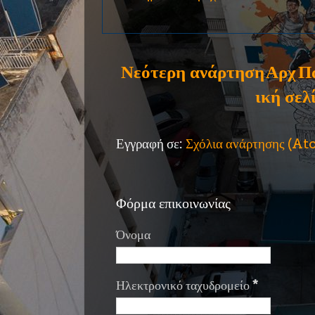
Νεότερη ανάρτηση
Αρχ
Π
ική σελ
Εγγραφή σε:
Σχόλια ανάρτησης (A
Φόρμα επικοινωνίας
Όνομα
Ηλεκτρονικό ταχυδρομείο
*