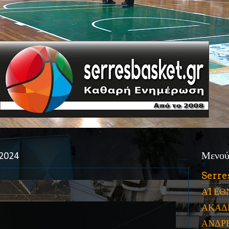
 2024
Μενο
Serre
Α1 ΕΘ
ΑΚΑΔ
ΑΝΔΡ