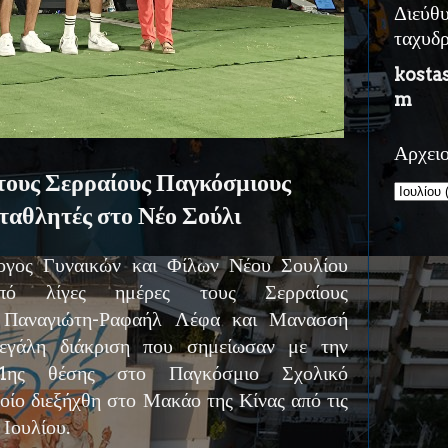
Διεύθ
ταχυδ
kosta
m
Αρχει
τους Σερραίους Παγκόσμιους
αθλητές στο Νέο Σούλι
ογος Γυναικών και Φίλων Νέου Σουλίου
πό λίγες ημέρες τους Σερραίους
, Παναγιώτη-Ραφαήλ Λέφα και Μανασσή
εγάλη διάκριση που σημείωσαν με την
1ης θέσης στο Παγκόσμιο Σχολικό
οίο διεξήχθη στο Μακάο της Κίνας από τις
 Ιουλίου.