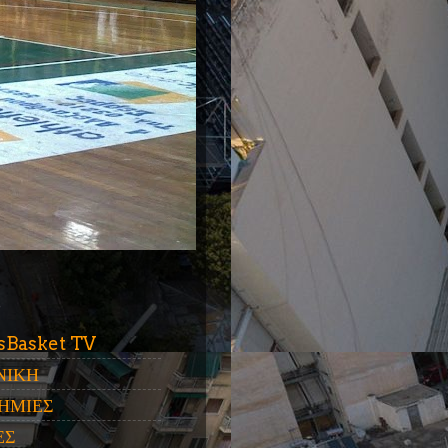
ύ
sBasket TV
ΝΙΚΗ
ΗΜΙΕΣ
ΕΣ