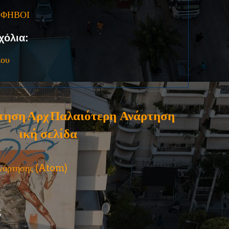
ΕΦΗΒΟΙ
χόλια:
ίου
τηση
Αρχ
Παλαιότερη Ανάρτηση
ική σελίδα
ανάρτησης (Atom)
ς