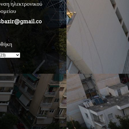
υνση ηλεκτρονικού
ρομείου
sbazir@gmail.co
οθήκη