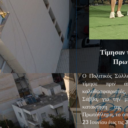
Τίμησαν 
Πρωτ
Ο Πολιτικός Σύλλ
τίμησε πριν α
καλαθοσφαιριστές
Σάββα, για την μ
κατάκτηση της 
Πρωτάθλημα, το οπ
23 Ιουνίου έως τις 3