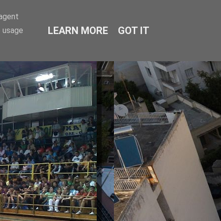
-agent
LEARN MORE
GOT IT
e usage