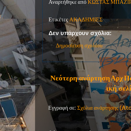
Αναρτήθηκε από
ΚΩΣΤΑΣ ΜΠΑΖΙ
Ετικέτες
ΑΚΑΔΗΜΙΕΣ
Δεν υπάρχουν σχόλια:
Δημοσίευση σχολίου
Νεότερη ανάρτηση
Αρχ
Π
ική σελ
Εγγραφή σε:
Σχόλια ανάρτησης (A