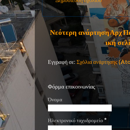
Δημοσίευση σχολίου
Νεότερη ανάρτηση
Αρχ
Π
ική σελ
Εγγραφή σε:
Σχόλια ανάρτησης (A
Φόρμα επικοινωνίας
Όνομα
Ηλεκτρονικό ταχυδρομείο
*