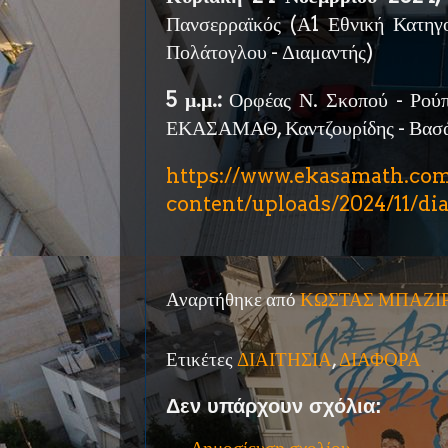
Πανσερραϊκός (Α1 Εθνική Κατηγ
Πολάτογλου - Διαμαντής)
5 μ.μ.:
Ορφέας Ν. Σκοπού - Ρούπ
ΕΚΑΣΑΜΑΘ, Καντζουρίδης - Βασ
https://www.ekasamath.com
content/uploads/2024/11/diai
Αναρτήθηκε από
ΚΩΣΤΑΣ ΜΠΑΖΙ
Ετικέτες
ΔΙΑΙΤΗΣΙΑ
,
ΔΙΑΦΟΡΑ
Δεν υπάρχουν σχόλια: