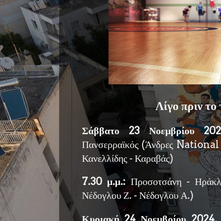
Λίγο πριν το
Σάββατο 23 Νοεμβρίου 202
Πανσερραϊκός (Άνδρες National
Κανελλίδης - Καραβάς)
7.30 μ.μ.:
Προσοτσάνη - Ηράκ
Νέδογλου Ζ. - Νέδογλου Α.)
Κυριακή 24 Νοεμβρίου 2024, 1