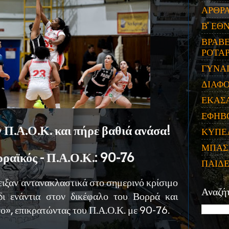
ΑΡΘΡ
Β' ΕΘ
ΒΡΑΒΕ
ΡΟΤΑΡ
ΓΥΝΑ
ΔΙΑΦ
ΕΚΑΣ
ΕΦΗΒ
Π.Α.Ο.Κ. και πήρε βαθιά ανάσα!
ΚΥΠΕ
ΜΠΑΣ
ραϊκός - Π.Α.Ο.Κ.: 90-76
ΠΑΙΔ
δειξαν αντανακλαστικά στο σημερινό κρίσιμο
Αναζή
ίδι ενάντια στον δικέφαλο του Βορρά και
ο», επικρατώντας του Π.Α.Ο.Κ. με 90-76.