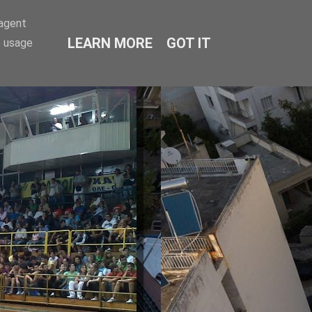
-agent
LEARN MORE
GOT IT
e usage