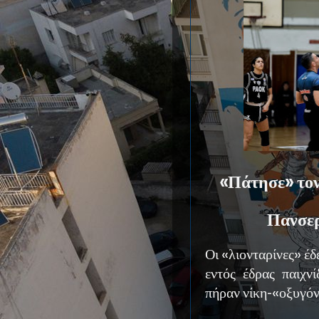
«Πάτησε» τον 
Πανσερ
Οι «λιονταρίνες» έ
εντός έδρας παιχν
πήραν νίκη-«οξυγόν