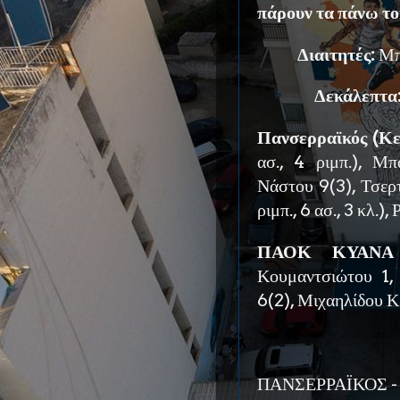
πάρουν τα πάνω του
Διαιτητές:
Μπ
Δεκάλεπτα
Πανσερραϊκός (Κε
ασ., 4 ριμπ.), Μ
Νάστου 9(3), Τσερτ
ριμπ., 6 ασ., 3 κλ.), 
ΠΑΟΚ ΚΥΑΝΑ (Α
Κουμαντσιώτου 1,
6(2), Μιχαηλίδου Κ.
ΠΑΝΣΕΡΡΑΪΚΟΣ - Π