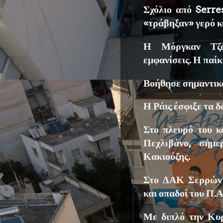
Σχόλιο από Serre
«τράβηξαν» γερό κ
Η Μόργκαν Τζόο
εμφανίσεις. Η παίκ
Βοήθησε σημαντικά
Η Ράις έσφιξε τα δ
Στο πλευρό του κ
Πεχλιβάνο, σήμ
Κακιούζης.
Στο ΔΑΚ Σερρώ
και οπαδοί του Π.Α
Με διπλό την Κυρ