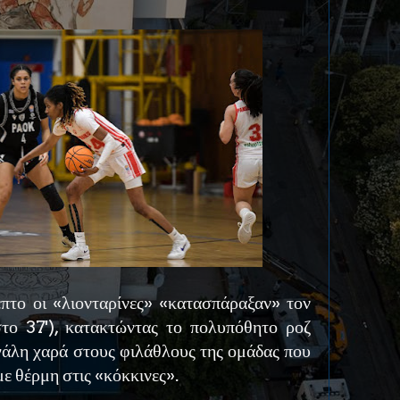
επτο οι «λιονταρίνες» «κατασπάραξαν» τον
το 37'), κατακτώντας το πολυπόθητο ροζ
γάλη χαρά στους φιλάθλους της ομάδας που
 θέρμη στις «κόκκινες».