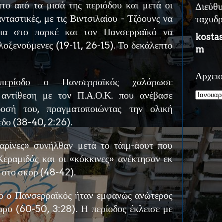
το από τα μισά της περιόδου και μετά οι
Διεύθ
νταστικές, με τις Βιντσιλαίου - Τζόουνς να
ταχυδ
ια στο παρκέ και τον Πανσερραϊκό να
kosta
ιλοξενούμενες (19-11, 26-15). Το δεκάλεπτο
m
Αρχει
περίοδο ο Πανσερραϊκός χαλάρωσε
 αντίθεση με τον Π.Α.Ο.Κ. που ανέβασε
οσή του, πραγματοποιώντας την ολική
δο (38-40, 2:26).
ταρίνες» συνήλθαν μετά το τάιμ-άουτ που
εραμιδάς και οι «κόκκινες» ανέκτησαν εκ
 στο σκορ (48-42).
το ο Πανσερραϊκός ήταν εμφανώς ανώτερος
ώρο (60-50, 3:28). Η περίοδος έκλεισε με