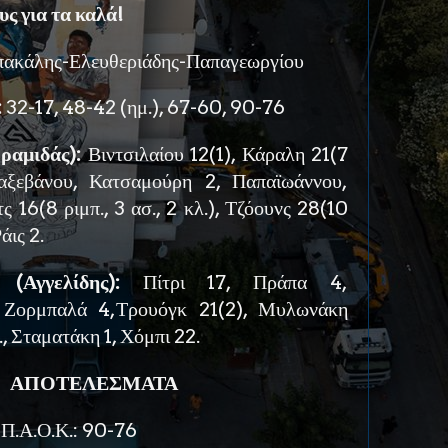
ς για τα καλά!
ακάλης-Ελευθεριάδης-Παπαγεωργίου
:
32-17, 48-42 (ημ.), 67-60, 90-76
ραμιδάς):
Βιντσιλαίου 12(1), Κάραλη 21(7
παξεβάνου, Κατσαμούρη 2, Παπαϊωάννου,
ς 16(8 ριμπ., 3 ασ., 2 κλ.), Τζόουνς 28(10
Ράις 2.
γγελίδης):
Πίτρι 17, Πράπα 4,
 Ζορμπαλά 4,Τρουόγκ 21(2), Μυλωνάκη
, Σταματάκη 1, Χόμπι 22.
ΑΠΟΤΕΛΕΣΜΑΤΑ
.Α.Ο.Κ.: 90-76