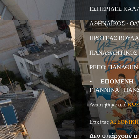
ΕΣΠΕΡΙΔΕΣ ΚΑΛΛ
ΑΘΗΝΑΪΚΟΣ - ΟΛ
ΠΡΩΤΕΑΣ ΒΟΥΛΑΣ
ΠΑΝΑΘΛΗΤΙΚΟΣ Σ
ΡΕΠΟ: ΠΑΝΑΘΗΝ
- ΕΠΟΜΕΝΗ Α
ΓΙΑΝΝΙΝΑ - ΠΑΝ
Αναρτήθηκε από
ΚΩΣ
Ετικέτες
Α1 ΕΘΝΙΚΗ
Δεν υπάρχουν σ