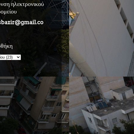
υνση ηλεκτρονικού
ρομείου
sbazir@gmail.co
οθήκη