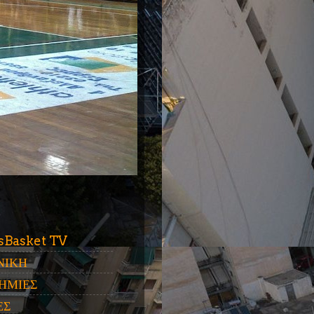
ύ
sBasket TV
ΝΙΚΗ
ΗΜΙΕΣ
ΕΣ