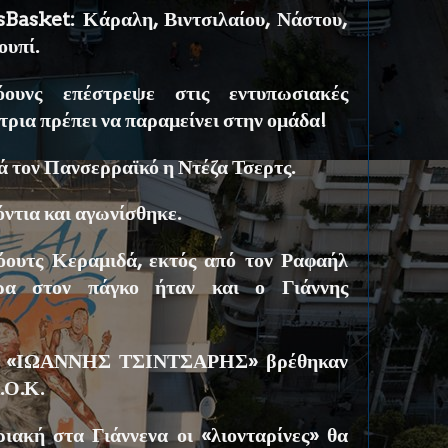
sBasket: Κάραλη, Βιντσιλαίου, Νάστου,
ουπί.
υνς επέστρεψε στις εντυπωσιακές
τρια πρέπει να παραμείνει στην ομάδα!
 τον Πανσερραϊκό η Ντέζα Τσερτς.
όντια και αγωνίσθηκε.
όουτς Κεραμιδά, εκτός από τον Ραφαήλ
ερα στον πάγκο ήταν και ο Γιάννης
ν «ΙΩΑΝΝΗΣ ΤΣΙΝΤΣΑΡΗΣ» βρέθηκαν
.Ο.Κ.
ιακή στα Γιάννενα οι «λιονταρίνες» θα