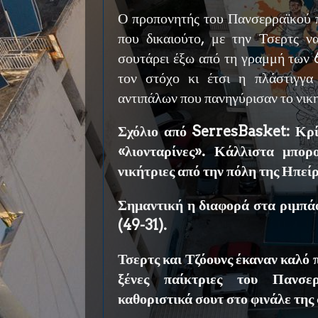
Ο προπονητής του Πανσερραϊκού π
που δικαιούτο, με την Τσερτς να
σουτάρει έξω από τη γραμμή των 6
τον στόχο κι έτσι η πλάστιγγα
αντιπάλων που πανηγύρισαν το νι
Σχόλιο από SerresBasket: Κρίμ
«λιονταρίνες». Κάλλιστα μπο
νικήτριες από την πόλη της Ηπεί
Σημαντική η διαφορά στα ριμπά
(49-31).
Τσερτς και Τζόουνς έκαναν καλό π
ξένες παίκτριες του Πανσε
καθοριστικά σουτ στο φινάλε της