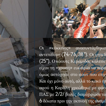
Οι «κόκκινες» ανασυντάχθηκα
αντεπίθεση (74-76, 38"). Οι γηπε
(25"). Ο κόουτς Κεραμιδάς κάλεσε 
είχαν τη «χρυσή» ευκαιρία να πάρ
όμως αστόχησε στο σουτ που επιχ
Και όχι μόνο αυτό, αλλά το κακό ήτ
αφού η Καράλη χρεώθηκε με φάουλ
ΠΑΣ με 2/2/ βολές διαμόρφωσε το
6 δέκατα πριν την εκπνοή της αναμ