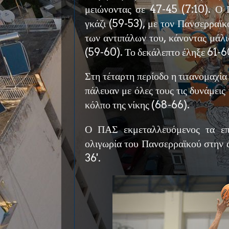
μειώνοντας σε 47-45 (7:10). Ο 
γκάζι (59-53), με τον Πανσερραϊκ
των αντιπάλων του, κάνοντας μάλ
(59-60). Το δεκάλεπτο έληξε 61-6
Στη τέταρτη περίοδο η τιτανομαχία
πάλευαν με όλες τους τις δυνάμεις
κόλπο της νίκης (68-66).
Ο ΠΑΣ εκμεταλλευόμενος τα επι
ολιγωρία του Πανσερραϊκού στην 
36'.