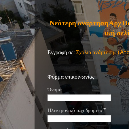
Νεότερη ανάρτηση
Αρχ
Π
ική σελ
Εγγραφή σε:
Σχόλια ανάρτησης (A
Φόρμα επικοινωνίας
Όνομα
Ηλεκτρονικό ταχυδρομείο
*