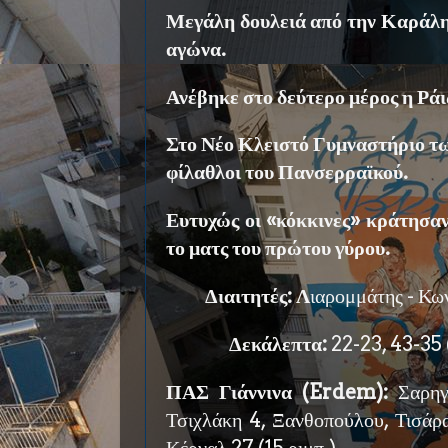
Μεγάλη δουλειά από την Καράλη
αγώνα.
Ανέβηκε στο δεύτερο μέρος η Ράι
Στο Νέο Κλειστό Γυμναστήριο τ
φίλαθλοι του Πανσερραϊκού.
Ευτυχώς οι «κόκκινες» κράτησαν
το ματς του πρώτου γύρου.
Διαιτητές: Λ
ιαρομμάτης - Κων
Δεκάλεπτα:
22-23, 43-35 
ΠΑΣ Γιάννινα (Erdem):
Σαρηγι
Τσιχλάκη 4, Ξανθοπούλου, Τισάρα
Κέρναλ 27 (15 ριμπ.)