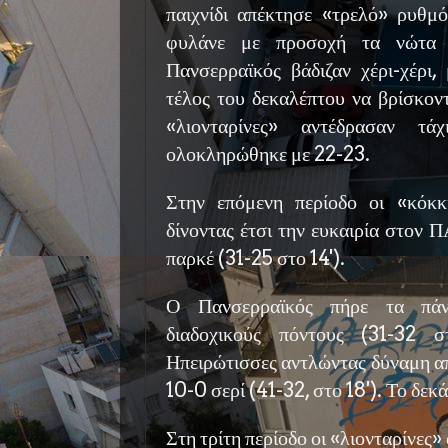
παιχνίδι απέκτησε «τρελό» ρυθμό
φυλάνε με προσοχή τα νώτα 
Πανσερραϊκός βάδιζαν χέρι-χέρι,
τέλος του δεκαλέπτου να βρίσκοντ
«λιονταρίνες» αντέδρασαν τά
ολοκληρώθηκε με 22-23.
Στην επόμενη περίοδο οι «κόκκ
δίνοντας έτσι την ευκαιρία στον Π
παρκέ (31-25 στο 14').
Ο Πανσερραϊκός πήρε τα πάν
διαδοχικούς πόντους (31-32 σ
Ηπειρώτισσες αντλώντας δύναμη απ
10-0 σερί (41-32, στο 18'). Το δεκ
Στη τρίτη περίοδο οι «λιονταρίνες