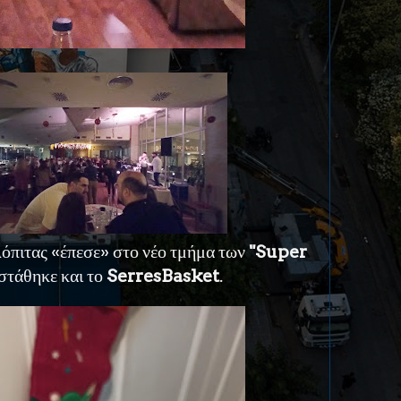
λόπιτας «έπεσε» στο νέο τμήμα των
"Super
 στάθηκε και το
SerresBasket
.