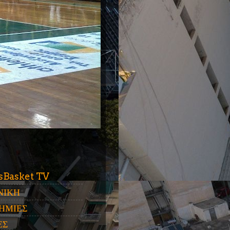
ύ
sBasket TV
ΝΙΚΗ
ΗΜΙΕΣ
ΕΣ