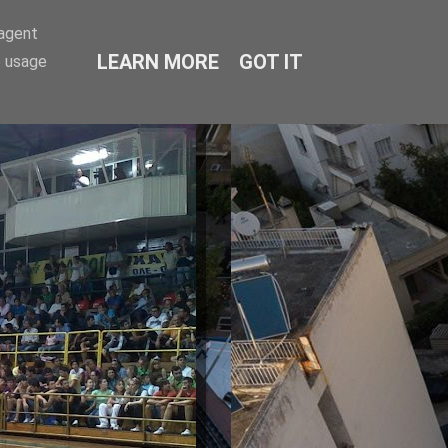
-agent
LEARN MORE
GOT IT
e usage