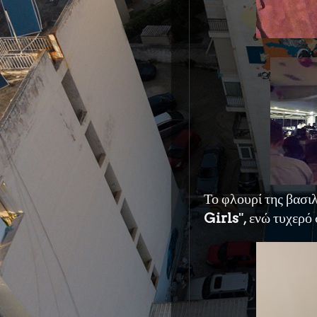
Το φλουρί της βασι
Girls
", ενώ τυχερό