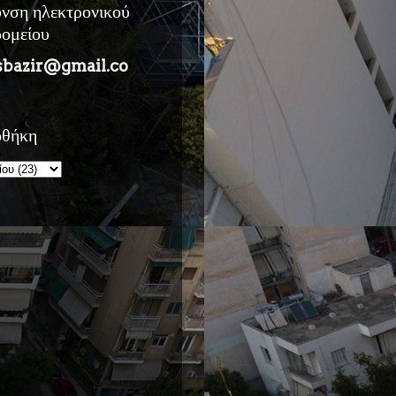
υνση ηλεκτρονικού
ρομείου
sbazir@gmail.co
οθήκη