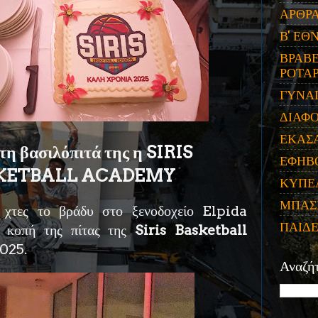
ΑΡΘΡ
Β' ΕΘ
ΒΡΑΒΕ
ΡΟΤΑΡ
ΓΥΝΑ
ΔΙΑΦ
ΕΚΑΣ
η βασιλόπιτά της η SIRIS
ΕΦΗΒ
KETBALL ACADEMY
ΚΥΠΕ
ΜΠΑΣ
 χτες το βράδυ στο ξενοδοχείο Elpida
ΠΑΙΔ
κοπή της πίτας της
Siris Basketball
2025.
Αναζή