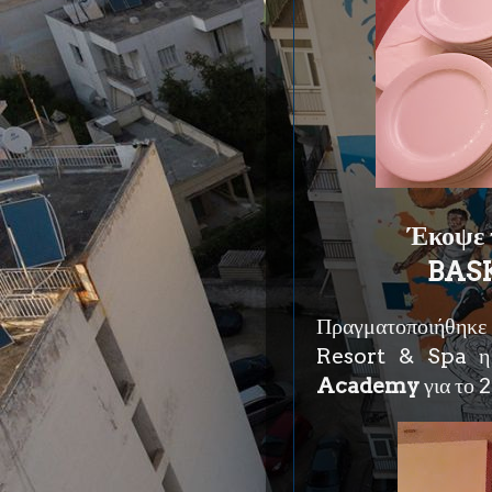
Έκοψε τ
BAS
Πραγματοποιήθηκε
Resort & Spa η 
Academy
για το 