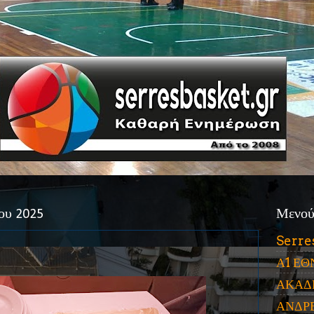
ου 2025
Μενο
Serre
Α1 ΕΘ
ΑΚΑΔ
ΑΝΔΡ