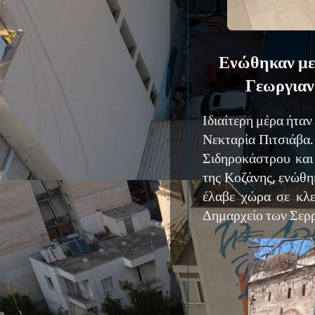
Ενώθηκαν με 
Γεωργιαν
Ιδιαίτερη μέρα ήταν
Νεκταρία Πιτσιάβα
Σιδηροκάστρου και
της Κοζάνης, ενώθη
έλαβε χώρα σε κλε
Δημαρχείο των Σερ