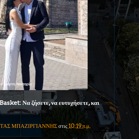
asket: Να ζήσετε, να ευτυχήσετε, και
ΤΑΣ ΜΠΑΖΙΡΓΙΑΝΝΗΣ
στις
10:19 π.μ.