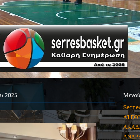
υ 2025
Μενο
Serre
Α1 ΕΘ
ΑΚΑΔ
ΑΝΔΡ