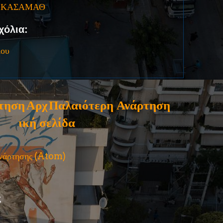
ΕΚΑΣΑΜΑΘ
χόλια:
ίου
τηση
Αρχ
Παλαιότερη Ανάρτηση
ική σελίδα
ανάρτησης (Atom)
ς