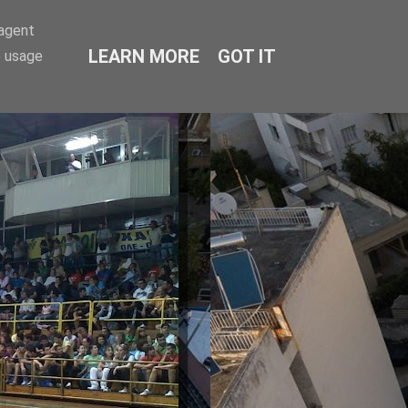
-agent
LEARN MORE
GOT IT
e usage