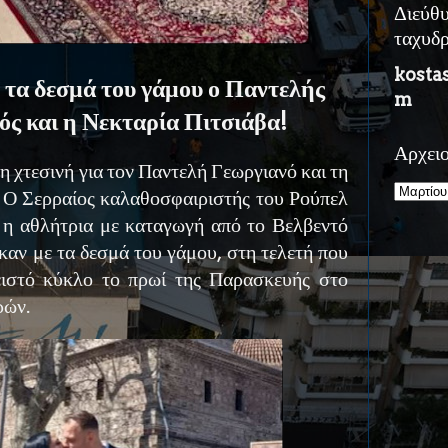
Διεύθ
ταχυδ
kosta
τα δεσμά του γάμου ο Παντελής
m
ός και η Νεκταρία Πιτσιάβα!
Αρχει
 η χτεσινή για τον Παντελή Γεωργιανό και τη
. Ο Σερραίος καλαθοσφαιριστής του Ρούπελ
 η αθλήτρια με καταγωγή από το Βελβεντό
καν με τα δεσμά του γάμου, στη τελετή που
ιστό κύκλο το πρωί της Παρασκευής στο
ρών.