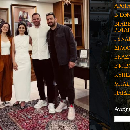
ΑΡΘΡ
Β' ΕΘ
ΒΡΑΒΕ
ΡΟΤΑΡ
ΓΥΝΑ
ΔΙΑΦ
ΕΚΑΣ
ΕΦΗΒ
ΚΥΠΕ
ΜΠΑΣ
ΠΑΙΔ
Αναζή