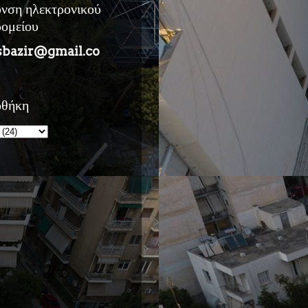
υνση ηλεκτρονικού
ρομείου
sbazir@gmail.co
οθήκη