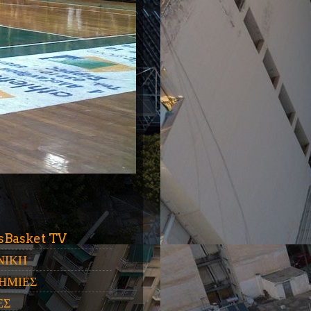
ύ
sBasket TV
ΝΙΚΗ
ΗΜΙΕΣ
ΕΣ