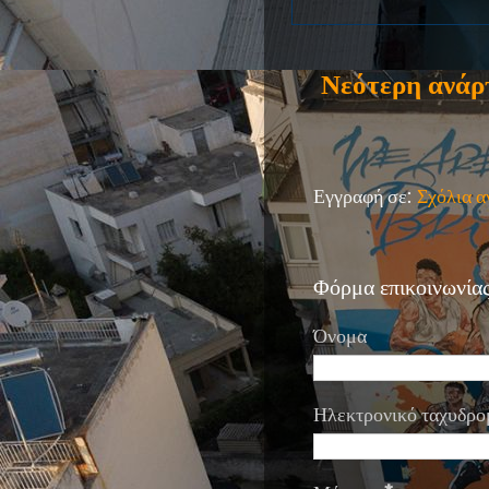
Νεότερη ανάρ
Εγγραφή σε:
Σχόλια 
Φόρμα επικοινωνία
Όνομα
Ηλεκτρονικό ταχυδρο