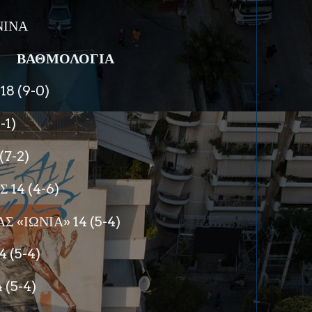
ΝΙΝΑ
ΒΑΘΜΟΛΟΓΙΑ
8 (9-0)
-1)
7-2)
14 (4-6)
Σ «ΙΩΝΙΑ» 14 (5-4)
 (5-4)
 (5-4)