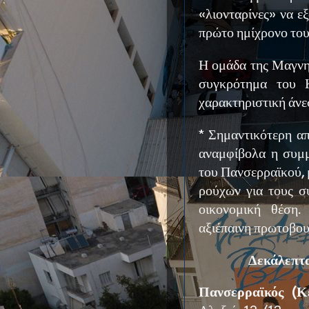
«λιονταρίνες» να ε
πρώτο ημίχρονο του 
Η ομάδα της Μαγνησ
συγκρότημα του 
χαρακτηριστική άνε
* Σημαντικότερη απ
αναμφίβολα η συμμ
του Πανσερραϊκού,
ρούχων για τους σ
οικονομική θέση.
αξιέπαινη πρωτοβου
Δεκάλεπτα:
Πανσερραϊκός (Κε