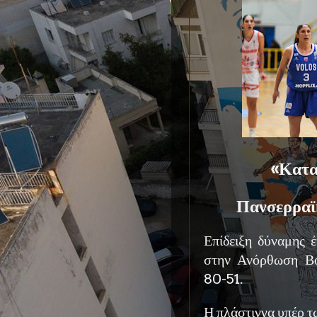
«Κατα
Πανσερραϊ
Επίδειξη δύναμης 
στην Ανόρθωση Βόλ
80-51.
Η πλάστιγγα υπέρ τω