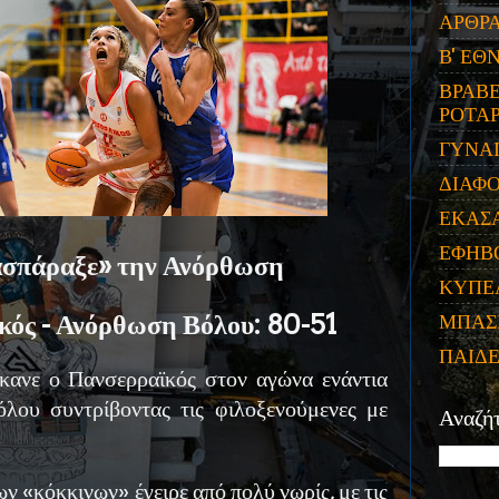
ΑΡΘΡ
Β' ΕΘ
ΒΡΑΒΕ
ΡΟΤΑΡ
ΓΥΝΑ
ΔΙΑΦ
ΕΚΑΣ
ΕΦΗΒ
σπάραξε» την Ανόρθωση
ΚΥΠΕ
κός - Ανόρθωση Βόλου: 80-51
ΜΠΑΣ
ΠΑΙΔ
έκανε ο Πανσερραϊκός στον αγώνα ενάντια
ου συντρίβοντας τις φιλοξενούμενες με
Αναζή
ν «κόκκινων» έγειρε από πολύ νωρίς, με τις