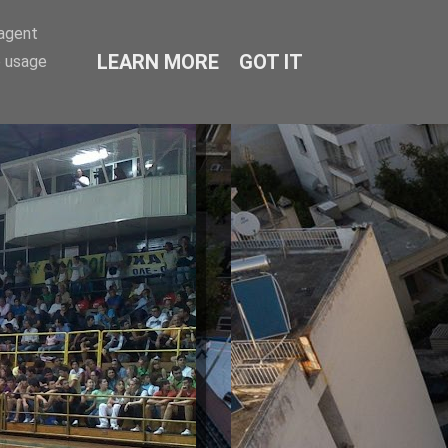
-agent
LEARN MORE
GOT IT
e usage