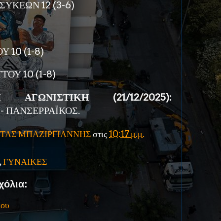
ΥΚΕΩΝ 12 (3-6)
 10 (1-8)
Υ 10 (1-8)
ΓΩΝΙΣΤΙΚΗ (21/12/2025):
- ΠΑΝΣΕΡΡΑΪΚΟΣ.
ΤΑΣ ΜΠΑΖΙΡΓΙΑΝΝΗΣ
στις
10:17 μ.μ.
,
ΓΥΝΑΙΚΕΣ
χόλια:
ίου