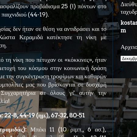
Διεύθ
ξασφαλίζουν προβάδισμα 25 (!) πόντων στο
ταχυδ
παιχνιδιού (44-19).
kosta
ίας δεν ήταν σε θέση να αντιδράσει και το
m
Κώστα Κεραμιδά κατέκτησε τη νίκη με
ση.
Αρχει
ό τη νίκη που πέτυχαν οι «κόκκινες», ήταν
ετοχή του κόσμου στην κοινωνική δράση
 με την συγκέντρωση τροφίμων και καθαρών
υμπολίτες μας που βρίσκονται σε δυσχερή
 Συγχαρητήρια σε όλους γι' αυτήν την
λία!
 22-8, 44-19 (ημ.), 67-32, 80-51
ραμιδάς):
Μπέκι 11 (10 ριμπ., 6 ασ.),