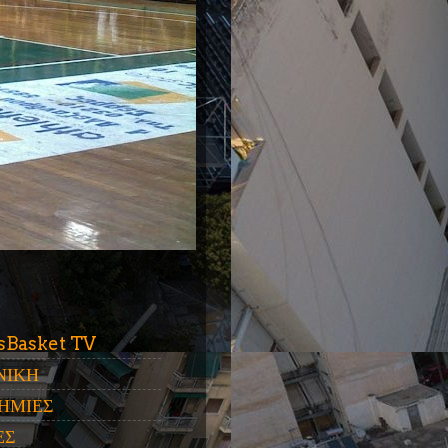
ύ
sBasket TV
ΝΙΚΗ
ΗΜΙΕΣ
ΕΣ