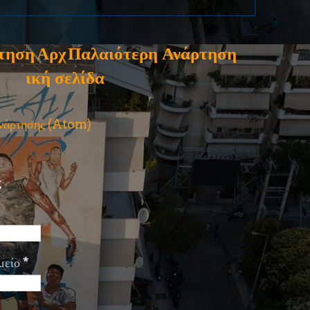
τηση
Αρχ
Παλαιότερη Ανάρτηση
ική σελίδα
ανάρτησης (Atom)
ς
μείο
*