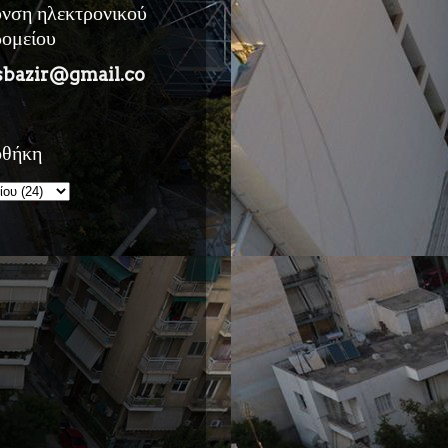
υνση ηλεκτρονικού
ρομείου
sbazir@gmail.co
οθήκη