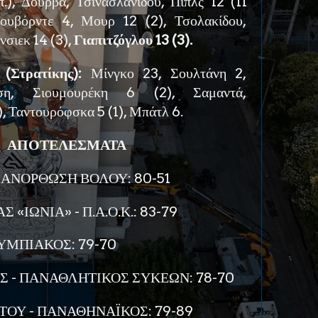
π.), Δούρβα, Τσινασλανίδου, Πιπλς 12 (11
Κουβόρντε 4, Μουρ 12 (2), Τσολακίδου,
νσιεκ 14 (3),
Γιαπιτζόγλου 13 (3).
(Στρατίκης):
Μίνγκο 23, Σουλτάνη 2,
τση, Σιουμουρέκη 6 (2), Σαμαντά,
, Ταντουρόφσκα 5 (1), Μπάτλ 6.
ΑΠΟΤΕΛΕΣΜΑΤΑ
 ΑΝΟΡΘΩΣΗ ΒΟΛΟΥ: 80-51
 «ΙΩΝΙΑ» - Π.Α.Ο.Κ.: 83-79
ΥΜΠΙΑΚΟΣ: 79-70
 - ΠΑΝΑΘΛΗΤΙΚΟΣ ΣΥΚΕΩΝ: 78-70
ΟΥ - ΠΑΝΑΘΗΝΑΪΚΟΣ: 79-89