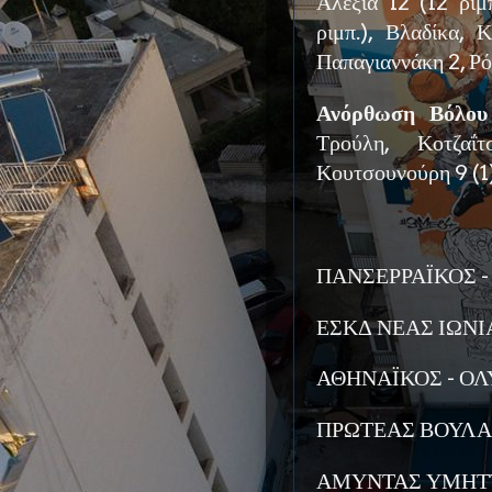
Αλεξιά 12 (12 ριμ
ριμπ.), Βλαδίκα, 
Παπαγιαννάκη 2, Ρό
Ανόρθωση Βόλου 
Τρούλη, Κοτζαΐ
Κουτσουνούρη 9 (1)
ΠΑΝΣΕΡΡΑΪΚΟΣ -
ΕΣΚΔ ΝΕΑΣ ΙΩΝΙΑΣ
ΑΘΗΝΑΪΚΟΣ - ΟΛ
ΠΡΩΤΕΑΣ ΒΟΥΛΑΣ
ΑΜΥΝΤΑΣ ΥΜΗΤΤ