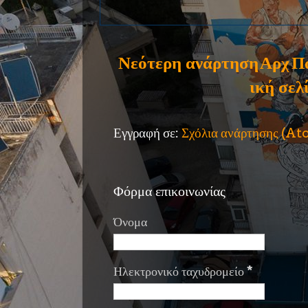
Νεότερη ανάρτηση
Αρχ
Π
ική σελ
Εγγραφή σε:
Σχόλια ανάρτησης (A
Φόρμα επικοινωνίας
Όνομα
Ηλεκτρονικό ταχυδρομείο
*