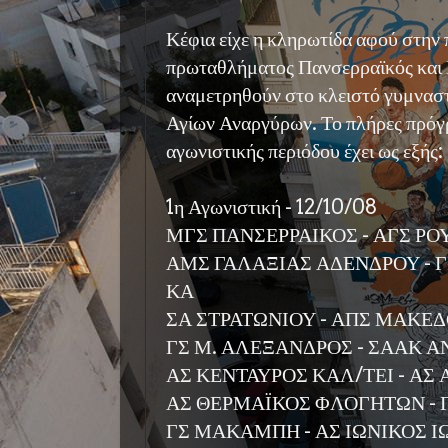
Κέφια είχε η κληρωτίδα αφού στην 
πρωταθλήματος Πανσερραϊκός και
αναμετρηθούν στο κλειστό γυμναστ
Αγίων Αναργύρων. Το πλήρες πρόγ
αγωνιστικής περιόδου έχει ως εξής:
1η Αγωνιστική - 12/10/08
ΜΓΣ ΠΑΝΣΕΡΡΑΙΚΟΣ - ΑΓΣ Ρ
ΑΜΣ ΓΑΛΑΞΙΑΣ ΑΔΕΝΔΡΟΥ - 
ΚΑ
ΣΑ ΣΤΡΑΤΩΝΙΟΥ - ΑΠΣ ΜΑΚΕ
ΓΣ Μ. ΑΛΕΞΑΝΔΡΟΣ - ΣΑΑΚ 
ΑΣ ΚΕΝΤΑΥΡΟΣ ΚΑΛ/ΤΕΙ - ΑΣ
ΑΣ ΘΕΡΜΑΪΚΟΣ ΦΛΟΓΗΤΩΝ -
ΓΣ ΜΑΚΑΜΠΗ - ΑΣ ΙΩΝΙΚΟΣ Ι