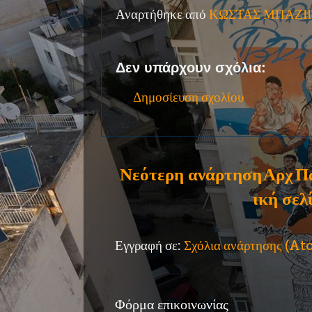
Αναρτήθηκε από
ΚΩΣΤΑΣ ΜΠΑΖΙ
Δεν υπάρχουν σχόλια:
Δημοσίευση σχολίου
Νεότερη ανάρτηση
Αρχ
Π
ική σελ
Εγγραφή σε:
Σχόλια ανάρτησης (A
Φόρμα επικοινωνίας