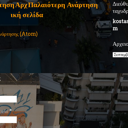
τηση
Αρχ
Παλαιότερη Ανάρτηση
Διεύθ
ταχυδ
ική σελίδα
kosta
m
ανάρτησης (Atom)
Αρχει
ς
μείο
*