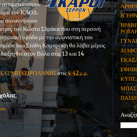
α αντιμετωπίσουν
ΑΡΘΡ
ράμα τον ΚΑΟΔ.
Β' ΕΘ
 θα συναντήσουν
ΒΡΑΒΕ
ρισμο, τον Κώστα Σδράκα που στη περσινή
ΡΟΤΑΡ
σερραϊκή ομάδα με την αγωνιστική του
ΓΥΝΑ
 ομάδα του Στάθη Καμαράκη θα λάβει μέρος
ΔΙΑΦ
διεξαχθεί στον Βόλο στις 13 και 14
ΕΚΑΣ
ΕΦΗΒ
ΤΑΣ ΜΠΑΖΙΡΓΙΑΝΝΗΣ
στις
4:42 μ.μ.
ΚΥΠΕ
ΜΠΑΣ
χόλια:
ΠΑΙΔ
ίου
Αναζή