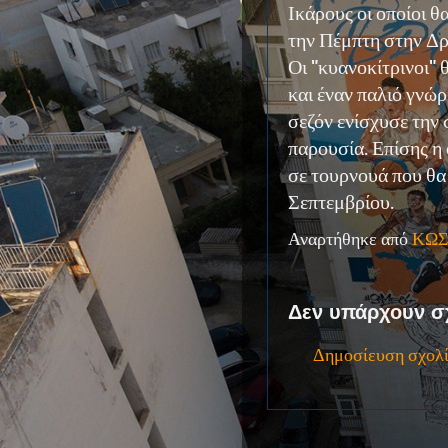
Ικάρους οι οποίοι θ
την Πέμπτη στην Δ
Οι "κυανοκίτρινοι"
και έναν παλιό γνώ
σεζόν ενίσχυσε την 
παρουσία. Επίσης η
σε τουρνουά που θα 
Σεπτεμβρίου.
Αναρτήθηκε από
ΚΩΣ
Δεν υπάρχουν σ
Δημοσίευση σχολ