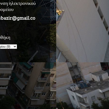
υνση ηλεκτρονικού
ρομείου
sbazir@gmail.co
οθήκη