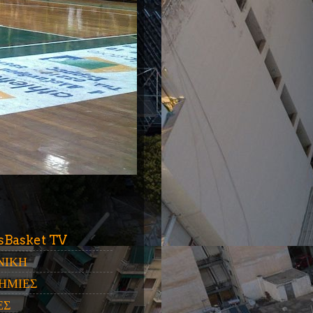
ύ
sBasket TV
ΝΙΚΗ
ΗΜΙΕΣ
ΕΣ