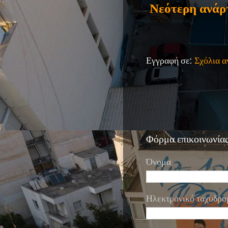
Νεότερη ανάρ
Εγγραφή σε:
Σχόλια 
Φόρμα επικοινωνία
Όνομα
Ηλεκτρονικό ταχυδρο