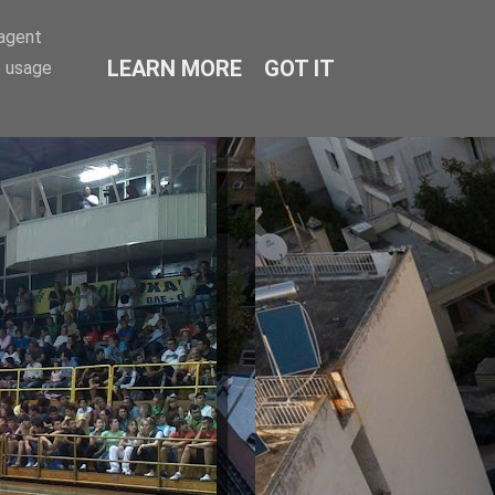
-agent
LEARN MORE
GOT IT
e usage