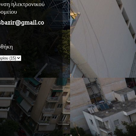
υνση ηλεκτρονικού
ρομείου
sbazir@gmail.co
οθήκη