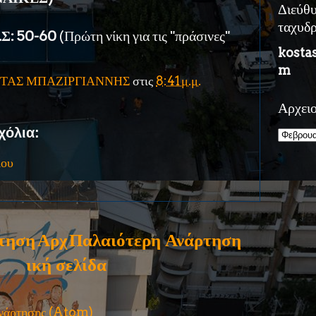
Διεύθ
ταχυδ
Σ: 50-60
(Πρώτη νίκη για τις "πράσινες"
kosta
m
ΤΑΣ ΜΠΑΖΙΡΓΙΑΝΝΗΣ
στις
8:41 μ.μ.
Αρχει
χόλια:
ίου
τηση
Αρχ
Παλαιότερη Ανάρτηση
ική σελίδα
ανάρτησης (Atom)