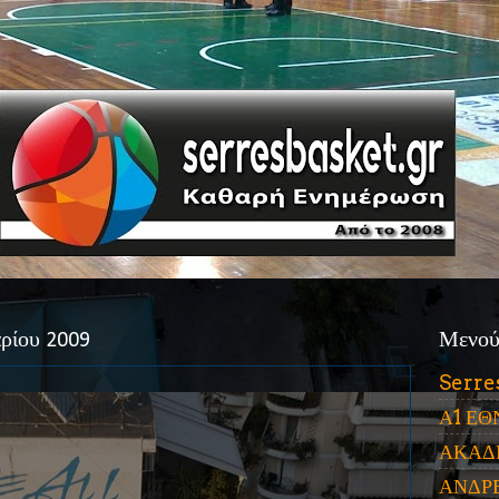
ρίου 2009
Μενο
Serre
Α1 ΕΘ
ΑΚΑΔ
ΑΝΔΡ