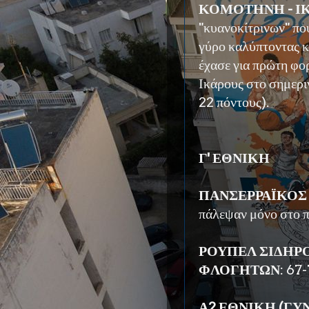
ΚΟΜΟΤΗΝΗ - ΙΚΑ
"κυανοκίτρινων" που
γύρο καλύπτοντας κ
έχασε για πρώτη φο
Ικάρους στο σημερι
22 πόντους).
Γ' ΕΘΝΙΚΗ
ΠΑΝΣΕΡΡΑΪΚΟΣ 
πάλεψαν μόνο στο π
ΡΟΥΠΕΛ ΣΙΔΗΡ
ΦΛΟΓΗΤΩΝ
: 67
Α2 ΕΘΝΙΚΗ (ΓΥ