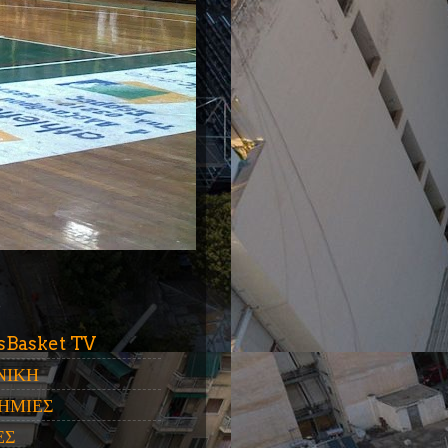
ύ
sBasket TV
ΝΙΚΗ
ΗΜΙΕΣ
ΕΣ