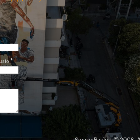
ς
μείο
*
SerresBasket © 2008. A