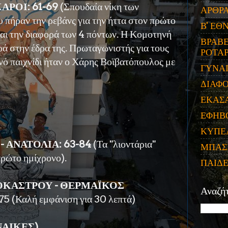
ΡΟΙ: 61-69
(Σπουδαία νίκη των
ΑΡΘΡ
 πήραν την ρεβάνς για την ήττα στον πρώτο
Β' ΕΘ
αι την διαφορά των 4 πόντων. Η Κομοτηνή
ΒΡΑΒΕ
ρά στην έδρα της. Πρωταγωνιστής για τους
ΡΟΤΑΡ
νό παιχνίδι ήταν ο Χάρης Βοϊβατόπουλος με
ΓΥΝΑ
ΔΙΑΦ
ΕΚΑΣ
ΕΦΗΒ
ΚΥΠΕ
- ΑΝΑΤΟΛΙΑ: 63-84
(Τα "λιοντάρια"
ΜΠΑΣ
ρώτο ημίχρονο).
ΠΑΙΔ
ΟΚΑΣΤΡΟΥ - ΘΕΡΜΑΪΚΟΣ
Αναζή
-75 (Καλή εμφάνιση για 30 λεπτά)
ΝΑΙΚΕΣ)