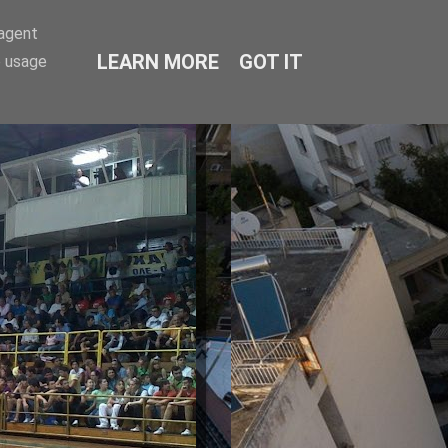
-agent
LEARN MORE
GOT IT
e usage