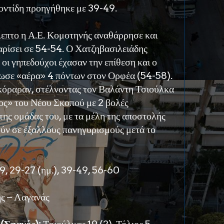
οντίδη προηγήθηκε με 39-49.
λεπτο η Α.Ε. Κομοτηνής αναθάρρησε και
ρίσει σε 54-54. Ο Χατζηβασιλειάδης
οι γηπεδούχοι έχασαν την επίθεση και ο
δωσε «αέρα» 4 πόντων στον Ορφέα (54-58).
κόραραν, στέλνοντας τον Βαλάντη Τσιούλκα
γος» του Νέου Σκοπού με 2 βολές
της ομάδας του, με τα μέλη της αποστολής
ύν σε έξαλλους πανηγυρισμούς μετά το
19, 29-27 (ημ.), 39-49, 56-60
ης – Λαγανάς