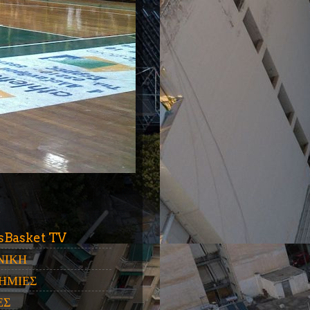
ύ
sBasket TV
ΝΙΚΗ
ΗΜΙΕΣ
ΕΣ