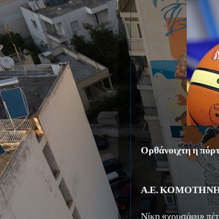
Ορθάνοιχτη η πόρτ
Α.Ε. ΚΟΜΟΤΗΝΗ
Νίκη «χρυσάφι» πέτ