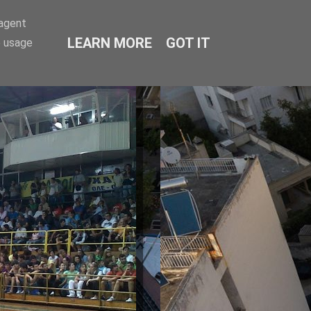
-agent
LEARN MORE
GOT IT
e usage