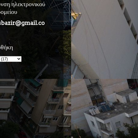
υνση ηλεκτρονικού
ρομείου
sbazir@gmail.co
οθήκη