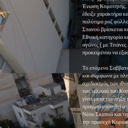
Ένωση Κομοτηνής. Η
έδειξε χαρακτήρα κ
πολύτιμο ροζ φύλλ
Σπανού βρίσκεται κυ
Εθνική κατηγορία κα
αγώνες ( με Τιτάνε
προκειμένου να εξα
Το επόμενο Σαββατ
και σύμφωνα με πλη
σχεδιασμός των ιθ
του τελικού του Κυ
γίνει μετά την λήξη
πραγματοποιηθεί ο
Νέου Σκοπού και τ
την προσεχή Κυριακ