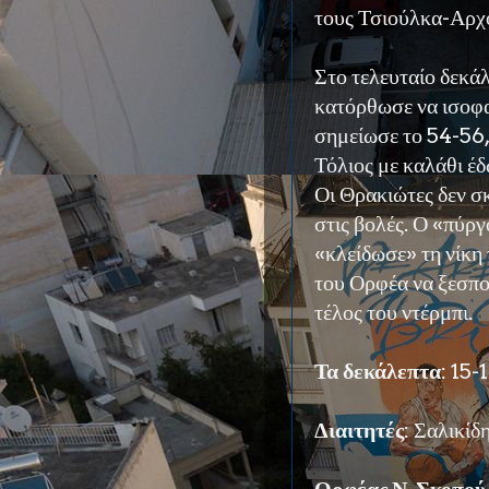
τους Τσιούλκα-Αρχ
Στο τελευταίο δεκά
κατόρθωσε να ισοφα
σημείωσε το 54-56, 
Τόλιος με καλάθι έ
Οι Θρακιώτες δεν σ
στις βολές. Ο «πύρ
«κλείδωσε» τη νίκη 
του Ορφέα να ξεσπο
τέλος του ντέρμπι.
Τα δεκάλεπτα
: 15-
Διαιτητές
: Σαλικίδ