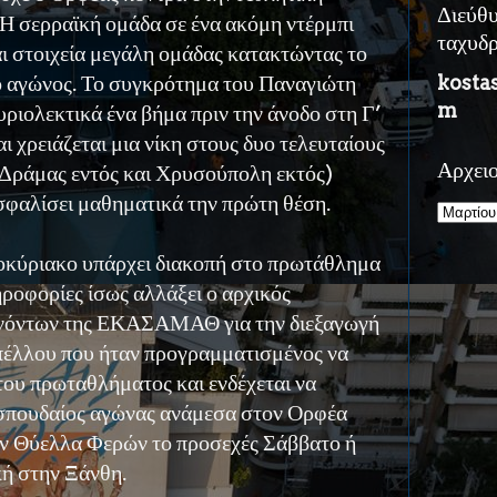
Διεύθ
 σερραϊκή ομάδα σε ένα ακόμη ντέρμπι
ταχυδ
αι στοιχεία μεγάλη ομάδας κατακτώντας το
ο αγώνος. Το συγκρότημα του Παναγιώτη
kosta
m
ριολεκτικά ένα βήμα πριν την άνοδο στη Γ’
ι χρειάζεται μια νίκη στους δυο τελευταίους
ς Δράμας εντός και Χρυσούπολη εκτός)
Αρχει
σφαλίσει μαθηματικά την πρώτη θέση.
οκύριακο υπάρχει διακοπή στο πρωτάθλημα
ροφορίες ίσως αλλάξει ο αρχικός
υνόντων της ΕΚΑΣΑΜΑΘ για την διεξαγωγή
πέλλου που ήταν προγραμματισμένος να
 του πρωταθλήματος και ενδέχεται να
 σπουδαίος αγώνας ανάμεσα στον Ορφέα
ην Θύελλα Φερών το προσεχές Σάββατο ή
ή στην Ξάνθη.