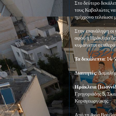
Στο δεύτερο δεκάλε
τους Καβαλιώτες να
ημίχρονο τελείωσε 
Στην επανάληψη οι 
αφού η Ηράκλεια δε
κυμαίνεται σταθερά
Τα δεκάλεπτα
: 14-
Διαιτητές
: Δαμαλή
Ηράκλεια (Ιωαννί
Γρηγοριάδης 5, Σκα
Καραγεωργάκης.
Από τη Αγία Βαρβάρα