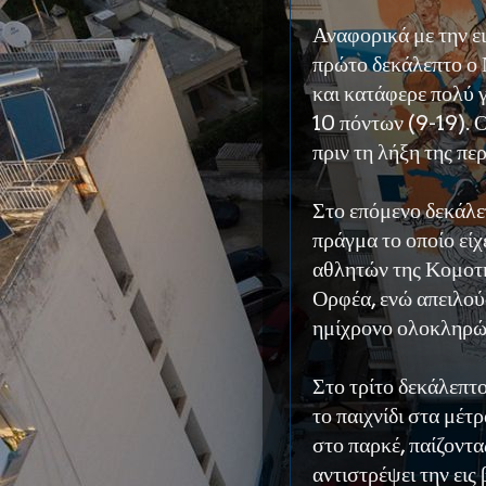
Αναφορικά με την ε
πρώτο δεκάλεπτο ο 
και κατάφερε πολύ 
10 πόντων (9-19). 
πριν τη λήξη της πε
Στο επόμενο δεκάλε
πράγμα το οποίο είχ
αθλητών της Κομοτη
Ορφέα, ενώ απειλού
ημίχρονο ολοκληρώ
Στο τρίτο δεκάλεπτ
το παιχνίδι στα μέτ
στο παρκέ, παίζοντ
αντιστρέψει την εις