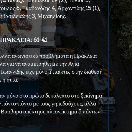
 (Σπανός):
Τσιούλκας 19 (2), Τόλιος 5,
ουλος 6, Γκαβανόζης 4, Αρχοντίδης 15 (1),
ηβασιλειάδης 3, Μιχαηλίδης.
ΗΡΑΚΛΕΙΑ: 61-41
ολλά αγωνιστικά προβλήματα η Ηράκλεια
α για να αναμετρηθεί με την Αγία
Ιωαννίδης είχε μόνο 7 παίκτες στην διάθεσή
 η ήττα.
ξαν μόνο στο πρώτο δεκάλεπτο στο ξεκίνημα
ν πόντο-πόντο με τους γηπεδούχους, αλλά
α Βαρβάρα απέκτησε πλεονέκτημα 5 πόντων