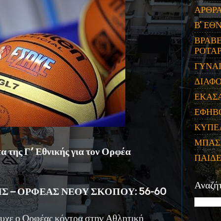
ΑΡΘΡ
Β' ΕΘ
ΒΡΑΒΕ
ΡΟΤΑΡ
ΓΥΝΑ
ΔΙΑΦ
ΕΚΑΣ
ΕΦΗΒ
ΚΥΠΕ
ΜΠΑΣ
α της Γ’ Εθνικής για τον Ορφέα
ΠΑΙΔ
Αναζή
Σ – ΟΡΦΕΑΣ ΝΕΟΥ ΣΚΟΠΟΥ: 56-60
υχε ο Ορφέας κόντρα στην Αθλητική