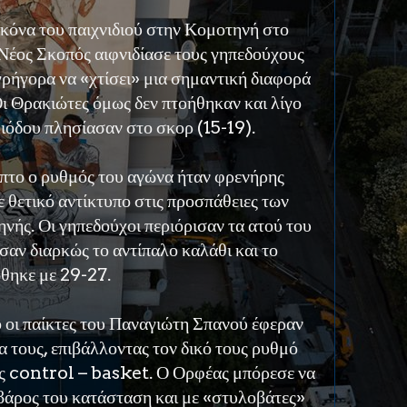
ικόνα του παιχνιδιού στην Κομοτηνή στο
Νέος Σκοπός αιφνιδίασε τους γηπεδούχους
γρήγορα να «χτίσει» μια σημαντική διαφορά
Οι Θρακιώτες όμως δεν πτοήθηκαν και λίγο
ριόδου πλησίασαν στο σκορ (15-19).
πτο ο ρυθμός του αγώνα ήταν φρενήρης
ε θετικό αντίκτυπο στις προσπάθειες των
νής. Οι γηπεδούχοι περιόρισαν τα ατού του
σαν διαρκώς το αντίπαλο καλάθι και το
θηκε με 29-27.
ο οι παίκτες του Παναγιώτη Σπανού έφεραν
ρα τους, επιβάλλοντας τον δικό τους ρυθμό
ας control – basket. Ο Ορφέας μπόρεσε να
 βάρος του κατάσταση και με «στυλοβάτες»