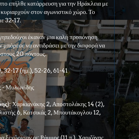
πτο επήλθε κατάρρευση για την Ηράκλεια με
 κυριαρχούν στον αγωνιστικό χώρο. Το
με 32-17.
γηπεδούχοι έκαναν μια καλή προπόνηση
ν μπόρεσε να αντιδράσει με την διαφορά να
 στους 20 πόντους.
9, 32-17 (ημ.), 52-26, 61-41
ς - Μυλωνίδης
δης
): Χαρκιανάκης 2, Αποστολάκης 14 (2),
λιστής 6, Κατσικάς 2, Μπουτάκογλου 12,
 ξεχώρισαν οι: Ράμμος (11 π.), Χαριζάνης