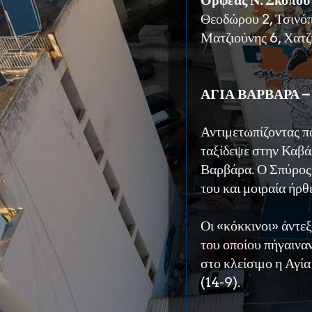
Ορφέας Ν. Σκοπού
Θεοδώρου 2, Τσινόπ
Ματζιούνης 6, Χατζ
ΑΓΙΑ ΒΑΡΒΑΡΑ – 
Αντιμετωπίζοντας π
ταξίδεψε στην Καβάλ
Βαρβάρα. Ο Σπύρος 
του και μοιραία ήρθε
Οι «κόκκινοι» άντε
του οποίου πήγαινα
στο κλείσιμο η Αγί
(14-9).