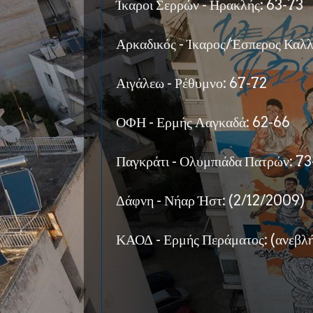
Ίκαροι Σερρών -
Ηρακλής:
63-73
Αρκαδικός
- Ίκαρος/Έσπερος Καλλ
Αιγάλεω -
Ρέθυμνο:
67-72
ΟΦΗ -
Ερμής Λαγκαδά:
62-66
Παγκράτι - Ολυμπιάδα Πατρών: 73
Δάφνη - Νήαρ Ήστ: (2/12/2009)
ΚΑΟΔ - Ερμής Περάματος: (ανεβλ