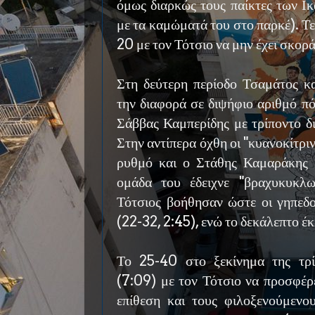
όμως διαρκώς τους παίκτες των Ικ
με τα καμώματά του στο παρκέ). Τε
20 με τον Τότσιο να μην έχει σκορά
Στη δεύτερη περίοδο Τσαμάτος 
την διαφορά σε διψήφιο αριθμό πό
Σάββας Καμπερίδης με τρίποντο δ
Στην αντίπερα όχθη οι "κυανοκίτρι
ρυθμό και ο Στάθης Καμαράκης
ομάδα του έδειχνε "βραχυκυκλω
Τότσιος βοήθησαν ώστε οι γηπεδο
(22-32, 2:45), ενώ το δεκάλεπτο έ
Το 25-40 στο ξεκίνημα της τρί
(7:09) με τον Τότσιο να προσφέρ
επίθεση και τους φιλοξενούμενου