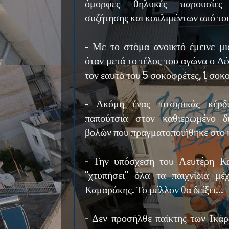
όμορφες θηλυκές παρουσίες 
συζήτησης και κοπλιμέντων από το
- Με το στόμα ανοικτό έμεινε μι
όταν μετά το τέλος του αγώνα ο Δ
τον εαυτό του 5 σοκοφρέτες, 1 σοκο
- Ακόμη ένας πιτσιρικάς κέρδ
παπούτσια στον καθιερωμένο δ
βολών που πραγματοποιήθηκε στο 
- Την υπόσχεση του Λευτέρη Κ
"χτυπήσει" όλα τα παιχνίδια μ
Καμαράκης. Το μέλλον θα δείξει...
- Δεν προσήλθε παίκτης των Ικάρ