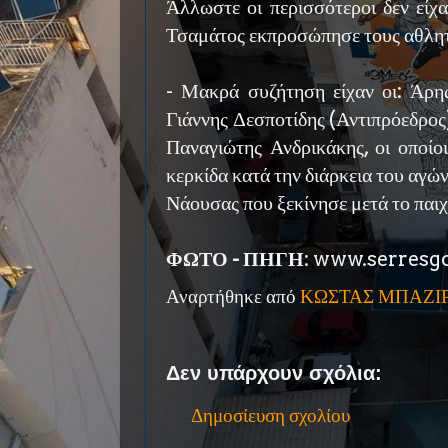
Άλλωστε οι περισσότεροι δεν είχα
Τσαμάτος εκπροσώπησε τους αθλητ
- Μακρά συζήτηση είχαν οι: Άρη
Γιάννης Δεσποτίδης (Αντιπρόεδρος
Παναγιώτης Ανδρικάκης, οι οποίο
κερκίδα κατά την διάρκεια του αγώ
Νάουσας που ξεκίνησε μετά το παιχ
ΦΩΤΟ - ΠΗΓΗ
: www.serresgo
Αναρτήθηκε από
ΚΩΣΤΑΣ ΜΠΑΖΙ
Δεν υπάρχουν σχόλια:
Δημοσίευση σχολίου