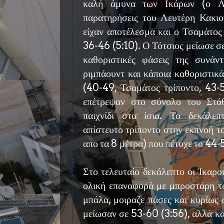
καλή άμυνα των Ικάρων (ο Λα
παρατηρήσεις του Λευτέρη Κακιο
είχαν αποτέλεσμα και ο Τσαμάτος
36-46 (5:10). Ο Τότσιος μείωσε σ
καθοριστικές φάσεις της συνάν
ριμπάουντ και κάποια καθοριστικ
(40-49, Τσαμάτος τρίποντο, 43-5
επέτρεψαν στο σύνολο του Στά
παιχνίδι στα ίσια. Το δεκάλε
απίστευτο τρίποντο στην εκπνοή τ
απο τα 8 μέτρα) που πέτυχε το 44-
Στο τελευταίο δεκάλεπτο οι Ίκαρο
ολική επαναφορά με μπροστάρη το
μπάλα, μοιραζε πάσες και κυρίως 
μείωσαν σε 53-60 (3:56), αλλά κα