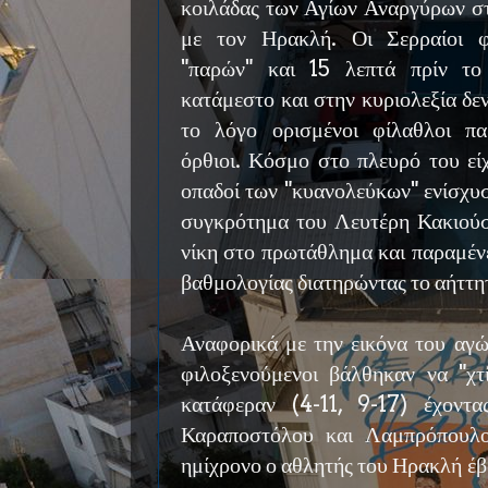
κοιλάδας των Αγίων Αναργύρων σ
με τον Ηρακλή. Οι Σερραίοι φ
"παρών" και 15 λεπτά πρίν το
κατάμεστο και στην κυριολεξία δεν
το λόγο ορισμένοι φίλαθλοι πα
όρθιοι. Κόσμο στο πλευρό του εί
οπαδοί των "κυανολεύκων" ενίσχυσ
συγκρότημα του Λευτέρη Κακιούσ
νίκη στο πρωτάθλημα και παραμέν
βαθμολογίας διατηρώντας το αήττη
Αναφορικά με την εικόνα του αγώ
φιλοξενούμενοι βάλθηκαν να "χτ
κατάφεραν (4-11, 9-17) έχοντ
Καραποστόλου και Λαμπρόπουλο
ημίχρονο ο αθλητής του Ηρακλή έβ