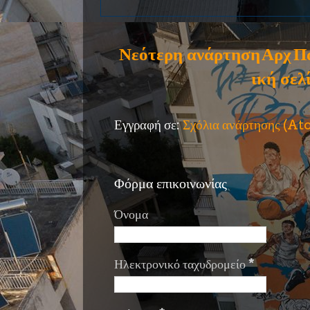
Νεότερη ανάρτηση
Αρχ
Π
ική σελ
Εγγραφή σε:
Σχόλια ανάρτησης (A
Φόρμα επικοινωνίας
Όνομα
Ηλεκτρονικό ταχυδρομείο
*