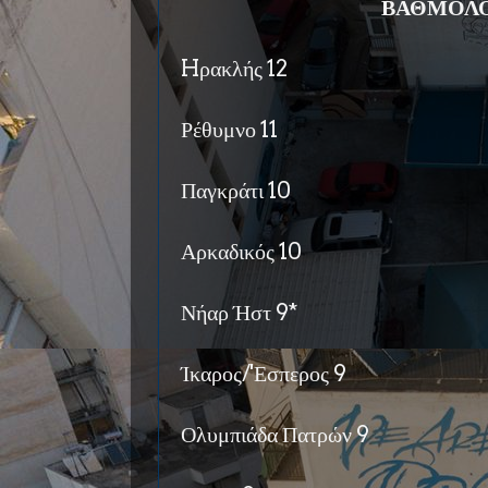
ΒΑΘΜΟΛΟ
Hρακλής 12
Ρέθυμνο 11
Παγκράτι 10
Αρκαδικός 10
Νήαρ Ήστ 9*
Ίκαρος/'Εσπερος 9
Ολυμπιάδα Πατρών 9