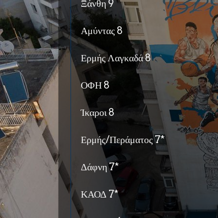
Ξάνθη 9
Αμύντας 8
Ερμής Λαγκαδά 8
ΟΦΗ 8
Ίκαροι 8
Ερμής/Περάματος 7*
Δάφνη 7*
ΚΑΟΔ 7*