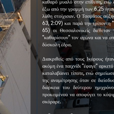
καθαρό μυαλό στην επίθεση, ενώ 
έξω από την γραμμή των 6.25 ήταν
λάθη στοίχισαν. Ο Τσαμάτος αύξη
63, 2:09) και παρά την τρίποντη 
65) οι Θεσσαλονικείς διέθεταν 
"καθαρίσουν" τον αγώνα και να α
δύσκολη έδρα.
Διακριθείς από τους Ικάρους ήτα
ακόμη ένα παιχνίδι "έφαγε" αρκετό
καταλαβάινει τίποτε, ενώ σημείωσ
της αναμέτρησης όταν σε διείσδυ
διάρκεια του δεύτερου ημιχρόν
προκειμένου να αποφύγει το κόψι
σκόραρε.