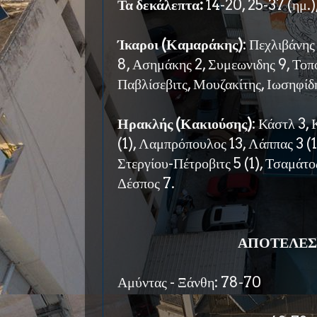
Τα δεκάλεπτα:
14-20, 25-37 (ημ.)
Ίκαροι (Καμαράκης)
: Πεχλιβάνης
8, Ασημάκης 2, Συμεωνιδης 9, Τοπ
Παβλίσεβιτς, Μουζακίτης, Ιωσηφίδ
Ηρακλής (Κακιούσης)
: Κάστλ 3, 
(1), Λαμπρόπουλος 13, Λάππας 3 (1
Στεργίου-Πέτροβιτς 5 (1), Τσαμάτος
Δέσπος 7.
ΑΠΟΤΕΛΕΣ
Αμύντας
- Ξάνθη: 78-70