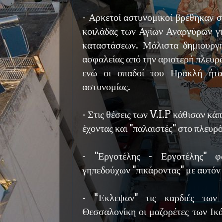
- Αρκετοί αστυνομικοί βρέθηκαν σ
κοιλάδας των Αγίων Αναργύρων γ
καταστάσεων. Μάλιστα δημιουργ
ασφαλείας από την αριστερή πλευρά
ενώ οι οπαδοί του Ηρακλή ήτα
αστυνομίας.
- Στις θέσεις των V.I.P κάθισαν κ
έχοντας και "παλαιστές" στο πλευρό
- "Εργοτέλης - Εργοτέλης" φ
γηπεδούχων "πικάροντας" με αυτόν 
- "Έκλεψαν" τις καρδιές των
Θεσσαλονίκη οι μαζορέτες των Ικά