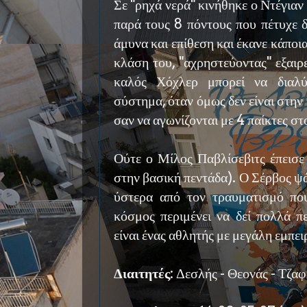
Σε "ρηχά νερά" κινήθηκε ο Ντέγια
παρά τους 8 πόντους που πέτυχε 
άμυνα και επίθεση και έκανε κάποι
κλάση του, "αχρηστεύοντας" εξαιρ
καλός Χόχλερ μπορεί να διαλύ
σύστημα, όταν όμως δεν είναι στην 
σαν να αγωνίζονται με 4 παίκτες στ
Ούτε ο Μίλος Παβλίσεβιτς έπεισε
στην βασική πεντάδα). Ο Σέρβος ψ
ύστερα από τον τραυματισμό πο
κόσμος περιμένει να δεί πολλά π
είναι ένας αθλητής με μεγάλη εμπει
Διαιτητές
: Δεσλής - Θεονάς - Τζα