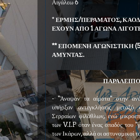
Αιγάλεω 6
*
ΕΡΜΗΣ/ΠΕΡΑΜΑΤΟΣ, ΚΑΟΔ,
ΕΧΟΥΝ ΑΠΟ 1 ΑΓΩΝΑ ΛΙΓΟΤ
** ΕΠΟΜΕΝΗ ΑΓΩΝΙΣΤΙΚΗ (5/
ΑΜΥΝΤΑΣ.
ΠΑΡΑΛΕΙΠ
- "Άναψαν τα αίματα" στην αν
υπήρξαν αντεγκλήσεις μεταξύ
Σερραίων φιλάθλων, ενώ μικροεπε
των V.I.P όταν ένας οπαδός του "
των Ικάρων, αλλά οι αστυνομικοί 