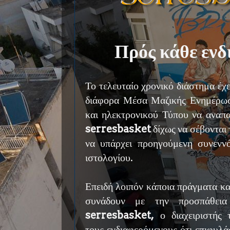
Πρός κάθε ενδ
Το τελευταίο χρονικό διάστημα έχ
διάφορα Μέσα Μαζικής Ενημέρωση
και ηλεκτρονικού Τύπου να αναπα
serresbasket
δίχως να σέβονται 
να υπάρχει προηγούμενη συνενν
ιστολογίου.
Επειδή λοιπόν κάποια πράγματα κα
συνάδουν με την προσπάθεια
serresbasket,
ο διαχειριστής 
τους ενδιαφερόμενους ότι επιφυλά