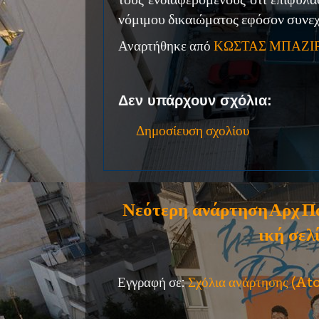
νόμιμου δικαιώματος εφόσον συνεχ
Αναρτήθηκε από
ΚΩΣΤΑΣ ΜΠΑΖΙ
Δεν υπάρχουν σχόλια:
Δημοσίευση σχολίου
Νεότερη ανάρτηση
Αρχ
Π
ική σελ
Εγγραφή σε:
Σχόλια ανάρτησης (A