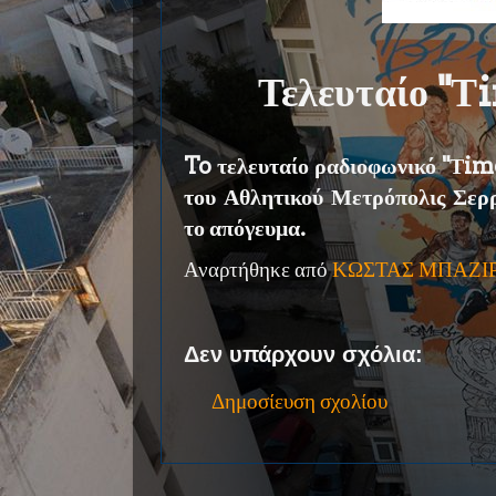
Τελευταίο "Τ
To τελευταίο ραδιοφωνικό "Τime
του Αθλητικού Μετρόπολις Σερ
το απόγευμα.
Αναρτήθηκε από
ΚΩΣΤΑΣ ΜΠΑΖΙ
Δεν υπάρχουν σχόλια:
Δημοσίευση σχολίου