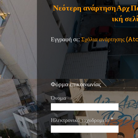
Νεότερη ανάρτηση
Αρχ
Π
ική σελ
Εγγραφή σε:
Σχόλια ανάρτησης (A
Φόρμα επικοινωνίας
Όνομα
Ηλεκτρονικό ταχυδρομείο
*