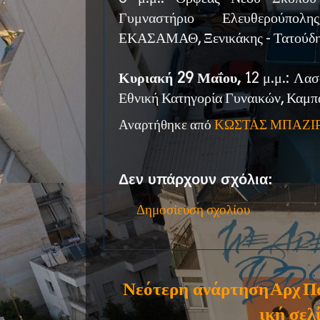
Γυμναστήριο Ελευθερούπολ
ΕΚΑΣΑΜΑΘ, Ξενικάκης - Τατούδη
Κυριακή 29 Μαΐου,
12 μ.μ.: Λασ
Εθνική Κατηγορία Γυναικών, Καμπά
Αναρτήθηκε από
ΚΩΣΤΑΣ ΜΠΑΖΙ
Δεν υπάρχουν σχόλια:
Δημοσίευση σχολίου
Νεότερη ανάρτηση
Αρχ
Π
ική σελ