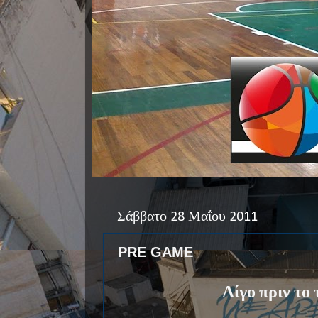
Σάββατο 28 Μαΐου 2011
PRE GAME
Λίγο πριν το