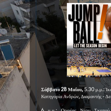
Σάββατο 28 Μαΐου,
5.30 μ.μ.: Ί
Κατηγορία Ανδρών, Διαμαντής - Δ
6 μ.μ.: Ορφέας Νέου Σκοπού