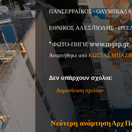
ΠΑΝΣΕΡΡΑΪΚΟΣ - ΟΛΥΜΠΙΑΔΑ
ΕΘΝΙΚΟΣ ΑΛΕΞ/ΠΟΛΗΣ - ΘΥΕ
* ΦΩΤΟ-ΠΗΓΗ: www.mgsp.gr
Αναρτήθηκε από
ΚΩΣΤΑΣ ΜΠΑΖΙ
Δεν υπάρχουν σχόλια:
Δημοσίευση σχολίου
Νεότερη ανάρτηση
Αρχ
Π