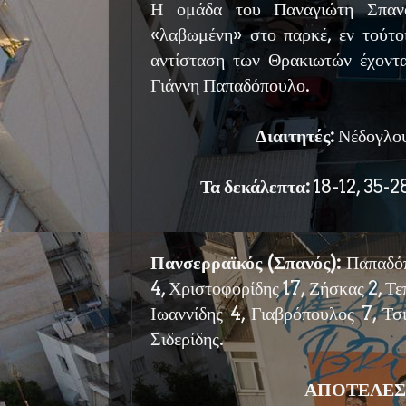
Η ομάδα του Παναγιώτη Σπανο
«λαβωμένη» στο παρκέ, εν τούτοι
αντίσταση των Θρακιωτών έχοντ
Γιάννη Παπαδόπουλο.
Διαιτητές:
Νέδογλου
Τα δεκάλεπτα:
18-12, 35-2
Πανσερραϊκός (Σπανός):
Παπαδόπ
4, Χριστοφορίδης 17, Ζήσκας 2, Τεπ
Ιωαννίδης 4, Γιαβρόπουλος 7, Τσ
Σιδερίδης.
ΑΠΟΤΕΛΕΣ